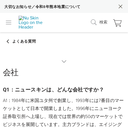
大切なお知らせ／令和8年熊本地震について
検索
会社
カテゴリーから探す
nuskin.com（Web）の各種操作方法
Q1：ニュースキンは、どんな会社ですか？
A1：1984年に米国ユタ州で創業し、1993年には7番目のマー
nuskin.com（Web）の使い方
ケットとして日本で開業しました。1996年にニューヨーク
証券取引所へ上場し、現在では世界の約50のマーケットで
ビジネスを展開しています。主力ブランドは、エイジング