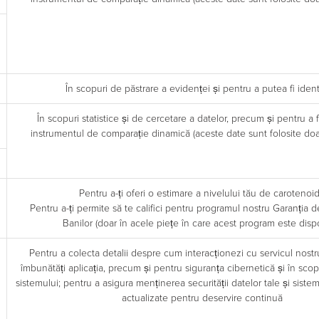
În scopuri de păstrare a evidenței și pentru a putea fi identi
În scopuri statistice și de cercetare a datelor, precum și pentru a fi
instrumentul de comparație dinamică (aceste date sunt folosite doa
Pentru a-ți oferi o estimare a nivelului tău de carotenoi
Pentru a-ți permite să te califici pentru programul nostru Garanția 
Banilor (doar în acele piețe în care acest program este dispo
Pentru a colecta detalii despre cum interacționezi cu servicul nost
îmbunătăți aplicația, precum și pentru siguranța cibernetică și în sc
sistemului; pentru a asigura menținerea securității datelor tale și siste
actualizate pentru deservire continuă