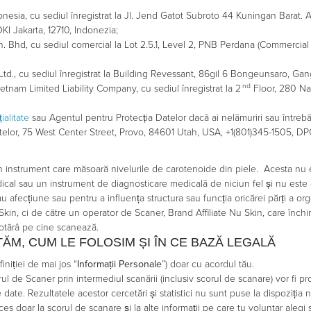
onesia, cu sediul înregistrat la Jl. Jend Gatot Subroto 44 Kuningan Barat. 
I Jakarta, 12710, Indonezia;
n. Bhd, cu sediul comercial la Lot 2.5.1, Level 2, PNB Perdana (Commercial 
Ltd., cu sediul înregistrat la Building Revessant, 86gil 6 Bongeunsaro, G
nd
etnam Limited Liability Company, cu sediul înregistrat la 2
Floor, 280 Nam
alitate
sau Agentul pentru Protecția Datelor dacă ai nelămuriri sau întrebă
atelor, 75 West Center Street, Provo, 84601 Utah, USA, +1(801)345-1505, D
strument care măsoară nivelurile de carotenoide din piele. Acesta nu este
cal sau un instrument de diagnosticare medicală de niciun fel și nu este de
 afecțiune sau pentru a influența structura sau funcția oricărei părți a org
kin, ci de către un operator de Scaner, Brand Affiliate Nu Skin, care înch
otărâ pe cine scanează.
M, CUM LE FOLOSIM ȘI ÎN CE BAZĂ LEGALĂ
niției de mai jos “
Informații Personale
”) doar cu acordul tău.
l de Scaner prin intermediul scanării (inclusiv scorul de scanare) vor fi pr
e date. Rezultatele acestor cercetări și statistici nu sunt puse la dispoziția
 doar la scorul de scanare și la alte informații pe care tu voluntar alegi să