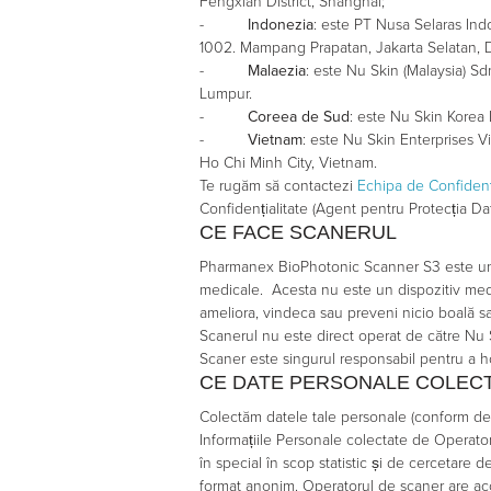
Fengxian District, Shanghai;
-
Indonezia
: este PT Nusa Selaras Ind
1002. Mampang Prapatan, Jakarta Selatan, DK
-
Malaezia
: este Nu Skin (Malaysia) Sd
Lumpur.
-
Coreea de Sud
: este Nu Skin Korea 
-
Vietnam
: este Nu Skin Enterprises Vi
Ho Chi Minh City, Vietnam.
Te rugăm să contactezi
Echipa de Confidenți
Confidențialitate (Agent pentru Protecția D
CE FACE SCANERUL
Pharmanex BioPhotonic Scanner S3 este un in
medicale. Acesta nu este un dispozitiv medi
ameliora, vindeca sau preveni nicio boală sau
Scanerul nu este direct operat de către Nu S
Scaner este singurul responsabil pentru a h
CE DATE PERSONALE COLECTĂ
Colectăm datele tale personale (conform defi
Informațiile Personale colectate de Operatoru
în special în scop statistic și de cercetare d
format anonim. Operatorul de scaner are acces