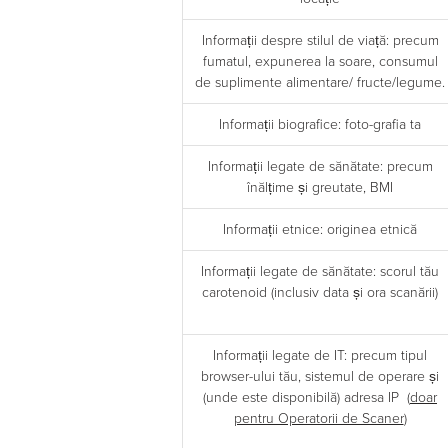
Informații despre stilul de viață: precum
fumatul, expunerea la soare, consumul
de suplimente alimentare/ fructe/legume.
Informații biografice: foto-grafia ta
Informații legate de sănătate: precum
înălțime și greutate, BMI
Informații etnice: originea etnică
Informații legate de sănătate: scorul tău
carotenoid (inclusiv data și ora scanării)
Informații legate de IT: precum tipul
browser-ului tău, sistemul de operare și
(unde este disponibilă) adresa IP (
doar
pentru Operatorii de Scaner
)