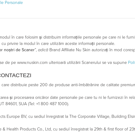
ile Personale
e
t modul în care folosim și distribuim informațiile personale pe care ni le f
le cu privire la modul în care utilizăm aceste informații personale.
or noștri de Scaner
”,
adică
Brand Affiliate Nu Skin autorizați în mod coresp
duse de pe www.nuskin.com ulterioară utilizării Scanerului se va supune
Pol
CONTACTEZI
are distribuie peste 200 de produse anti-îmbătrânire de calitate premium a
area și procesarea oricăror date personale pe care tu ni le furnizezi în rel
 UT 84601, SUA (Tel: +1 800 487 1000).
s Europe BV, cu sediul înregistrat la The Corporate Village, Building Els
e & Health Products Co., Ltd, cu sediul înregistrat la 29th & first floor of 