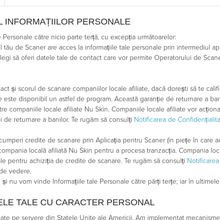
L INFORMAȚIILOR PERSONALE
e Personale către nicio parte terță, cu excepția următoarelor:
l tău de Scaner are acces la informațiile tale personale prin intermediul apli
legi să oferi datele tale de contact care vor permite Operatorului de Scan
ct și scorul de scanare companiilor locale afiliate, dacă dorești să te cali
are este disponibil un astfel de program. Această garanție de returnare a b
tre companiile locale afiliate Nu Skin. Companiile locale afiliate vor acți
ei de returnare a banilor. Te rugăm să consulți
Notificarea de Confidențialit
umperi credite de scanare prin Aplicația pentru Scaner (în piețe în care a
 compania locală afiliată Nu Skin pentru a procesa tranzacția. Compania loca
le pentru achiziția de credite de scanare. Te rugăm să consulți
Notificarea
 de vedere.
și nu vom vinde Informațiile tale Personale către părți terțe; iar în ultimele
ELE TALE CU CARACTER PERSONAL
ate pe servere din Statele Unite ale Americii. Am implementat mecanisme de