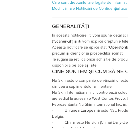
Care sunt drepturile tale legate de Informați
Modificări ale Notificării de Confidențialitat
GENERALITĂȚI
În această notificare, îți vom spune detalia
(“
Scaner-ul
”) și îți vom explica drepturile ta
Această notificare se aplică atât “
Operatoril
precum și clienților și prospecților scanați.
Te rugăm să reții că orice achiziție de pro
disponibilă pe același site.
CINE SUNTEM ȘI CUM SĂ NE 
Nu Skin este o companie de vânzări directe c
din cea a suplimentelor alimentare.
Nu Skin International Inc. controlează colect
are sediul la adresa 75 West Center, Provo,
Reprezentanța Nu Skin International Inc. în:
-
Uniunea Europeană
este NSE Product
Belgia.
-
China
: este Nu Skin (China) Daily-Us