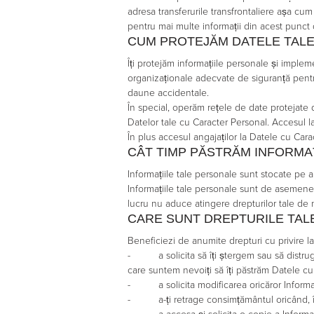
adresa transferurile transfrontaliere așa cum
pentru mai multe informații din acest punct
CUM PROTEJĂM DATELE TAL
Îți protejăm informațiile personale și implem
organizaționale adecvate de siguranță pentru 
daune accidentale.
În special, operăm rețele de date protejate 
Datelor tale cu Caracter Personal. Accesul la
În plus accesul angajaților la Datele cu Carac
CÂT TIMP PĂSTRĂM INFORMA
Informațiile tale personale sunt stocate pe 
Informațiile tale personale sunt de asemen
lucru nu aduce atingere drepturilor tale de m
CARE SUNT DREPTURILE TAL
Beneficiezi de anumite drepturi cu privire la
- a solicita să îți ștergem sau să distrug
care suntem nevoiți să îți păstrăm Datele cu
- a solicita modificarea oricăror Informaț
- a-ți retrage consimțământul oricând, în c