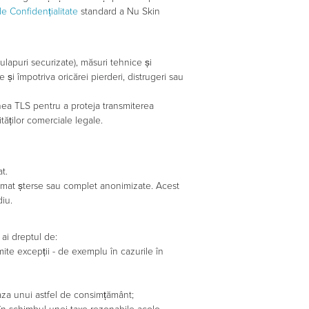
de Confidențialitate
standard a Nu Skin
ulapuri securizate), măsuri tehnice și
și împotriva oricărei pierderi, distrugeri sau
nea TLS pentru a proteja transmiterea
tăților comerciale legale.
t.
omat șterse sau complet anonimizate. Acest
diu.
 ai dreptul de:
te excepții - de exemplu în cazurile în
aza unui astfel de consimțământ;