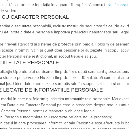
 solicită sau permite legislația în vigoare. Te rugăm să consulți
Notificarea 
 de vedere.
E CU CARACTER PERSONAL
entăm o securitate rezonabilă, inclusiv măsuri de securitate fizice (de ex. d
a-ți proteja datele personale împotriva prelucrării neautorizate sau ilegale 
de firewall standard și sisteme de protecție prin parolă. Folosim de aseme
 aceste informații va fi asigurat doar persoanelor autorizate în scopul activi
ter Personal este restricționat, în scopul trebuie să știu.
ȚIILE TALE PERSONALE
aplicația Operatorului de Scaner timp de 1 an, după care sunt șterse automa
ea stocate pe serverele Nu Skin timp de maxim 10 ani, după care sunt aut
ai jos. Orice date anonimizate sunt păstrate în scopuri statistice și de stu
E LEGATE DE INFORMAȚIILE PERSONALE
 modul în care noi folosim și păstrăm informațiile tale personale. Mai exact
em Datele cu Caracter Personal pe care la procesăm despre tine, cu anumi
 Caracter Personal pentru a respecta o obligație legală;
ii Personale incomplete sau incorecte pe care noi le procesăm;
azul în care procesarea Informațiilor tale Personale este efectuată în b