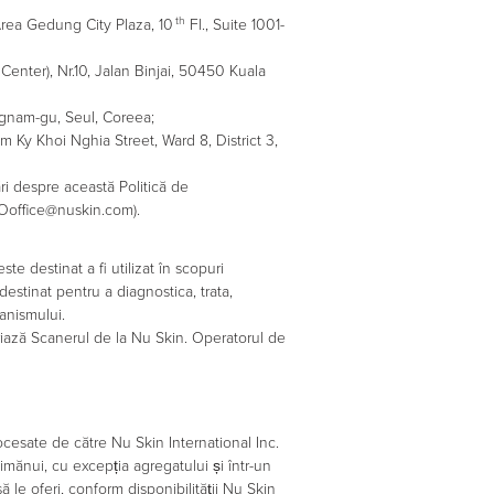
th
Area Gedung City Plaza, 10
Fl., Suite 1001-
Center), Nr.10, Jalan Binjai, 50450 Kuala
angnam-gu, Seul, Coreea;
 Ky Khoi Nghia Street, Ward 8, District 3,
ri despre această Politică de
POoffice@nuskin.com).
 destinat a fi utilizat în scopuri
stinat pentru a diagnostica, trata,
anismului.
iriază Scanerul de la Nu Skin. Operatorul de
ocesate de către Nu Skin International Inc.
 nimănui, cu excepția agregatului și într-un
 le oferi, conform disponibilității Nu Skin