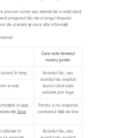
care precum nume sau adresă de e-mail) dacă
ască progresul tău de-a lungul timpului
ul de scanare și orice alte informații
ersonal:
Care este temeiul
nostru juridic
 scorul în timp
Acordul tău, sau
acordul tău explicit
 prin e-mail
atunci când este
solicitat prin lege
hizițiile in-app
Pentru a ne respecta
asistență (
doar
contractul față de tine
 utilizate în
Acordul tău, sau
r ca agregat)
acordul tău explicit