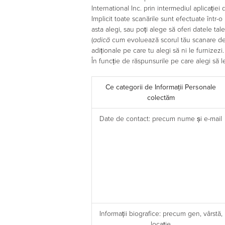
International Inc. prin intermediul aplicației 
Implicit toate scanările sunt efectuate într
asta alegi, sau poți alege să oferi datele t
(
adică
cum evoluează scorul tău scanare de la
adiționale pe care tu alegi să ni le furnizezi.
În funcție de răspunsurile pe care alegi să l
Ce categorii de Informații Personale
colectăm
Date de contact: precum nume și e-mail
Informații biografice: precum gen, vârstă,
locație