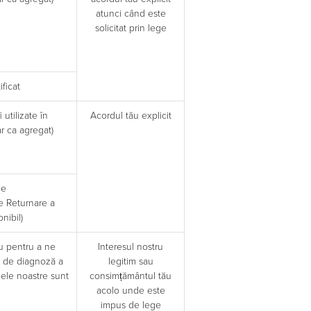
atunci când este
solicitat prin lege
ficat
 utilizate în
Acordul tău explicit
r ca agregat)
de
de Returnare a
nibil)
ru pentru a ne
Interesul nostru
op de diagnoză a
legitim sau
mele noastre sunt
consimțământul tău
acolo unde este
impus de lege