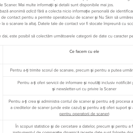
de Scaner. Mai multe informații și detalii sunt disponibile mai jos.
-o bază anonimă
adică
fără a colecta nicio informație personală de identifi
ale de contact pentru a permite operatorului de scaner și Nu Skin să urmăre
 o scanare la alta). Datele tale de contact vor fi stocate împreună cu scor
e dai, este posibil să colectăm următoarele categorii de date cu caracter p
Ce facem cu ele
Pentru a-ți trimite scorul de scanare, precum și pentru a putea urmări
Pentru a-ți oferi servicii de informare și noutăți inclusiv notificări
și newsletter-uri cu privire la Scaner
Pentru a-ți crea și administra contul de scaner și pentru a-ți procesa ac
a creditelor de scaner (unde este cazul) și pentru a-ți oferi suport și 
pentru operatorii de scaner
)
În scopuri statistice și de cercetare a datelor, precum și pentru a fi
instrumentul de comparație dinamică (aceste date sunt folosite doa