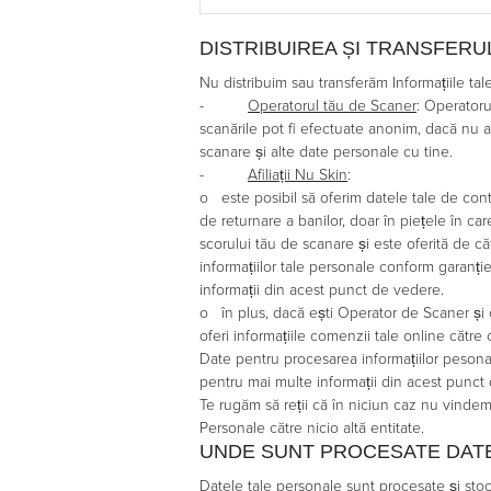
DISTRIBUIREA ȘI TRANSFERU
Nu distribuim sau transferăm Informațiile tal
-
Operatorul tău de Scaner
: Operatoru
scanările pot fi efectuate anonim, dacă nu a
scanare și alte date personale cu tine.
-
Afiliații Nu Skin
:
o este posibil să oferim datele tale de conta
de returnare a banilor, doar în piețele în c
scorului tău de scanare și este oferită de că
informațiilor tale personale conform garanți
informații din acest punct de vedere.
o în plus, dacă ești Operator de Scaner și c
oferi informațiile comenzii tale online către
Date pentru procesarea informațiilor pesona
pentru mai multe informații din acest punct
Te rugăm să reții că în niciun caz nu vindem 
Personale către nicio altă entitate.
UNDE SUNT PROCESATE DAT
Datele tale personale sunt procesate și stoc