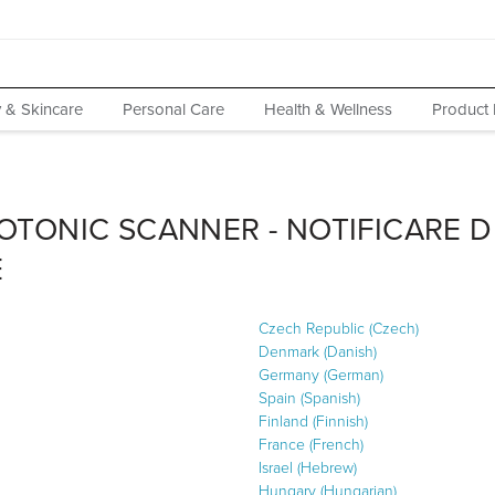
 & Skincare
Personal Care
Health & Wellness
Product 
TONIC SCANNER - NOTIFICARE D
E
Czech Republic (Czech)
Denmark (Danish)
Germany (German)
Spain (Spanish)
Finland (Finnish)
France (French)
Israel (Hebrew)
Hungary (Hungarian)