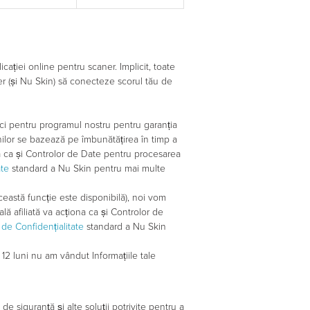
cației online pentru scaner. Implicit, toate
er (și Nu Skin) să conecteze scorul tău de
fici pentru programul nostru pentru garanția
anilor se bazează pe îmbunătățirea în timp a
ona ca și Controlor de Date pentru procesarea
ate
standard a Nu Skin pentru mai multe
ceastă funcție este disponibilă), noi vom
lă afiliată va acționa ca și Controlor de
 de Confidențialitate
standard a Nu Skin
 12 luni nu am vândut Informațiile tale
 siguranță și alte soluții potrivite pentru a