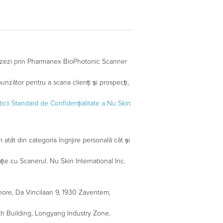
urnizezi prin Pharmanex BioPhotonic Scanner
unzător pentru a scana clienți și prospecți,
iticii Standard de Confidențialitate a Nu Skin
tât din categoria îngrijire personală cât și
ație cu Scanerul. Nu Skin International Inc.
inore, Da Vincilaan 9, 1930 Zaventem,
23th Building, Longyang Industry Zone,