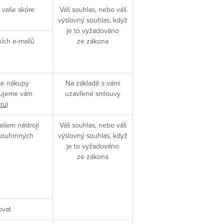
 vaše skóre
Váš souhlas, nebo váš
výslovný souhlas, když
je to vyžadováno
ích e-mailů
ze zákona
še nákupy
Na základě s vámi
ytujeme vám
uzavřené smlouvy
ru
)
ašem nástroji
Váš souhlas, nebo váš
 souhrnných
výslovný souhlas, když
je to vyžadováno
ze zákona
ovat