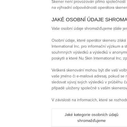
Skener není provozován přímo společností N
na výhradní odpovědnosti operátora skene
JAKÉ OSOBNÍ ÚDAJE SHROMA
Vaše osobní údaje shromažďujeme (dále je
Osobní údaje, které operátor skeneru získ
International Inc. pro informační výzkum a 
souhrnných výsledků a výsledků v anonymní
poskytli a které Nu Skin International Inc. z
Veškerá skenování mohou být dle vaší vol
vaše jméno či e-mailová adresa), pokud se 
sledovat vývoj svých výsledků v průběhu ča
případě uloženy společně s vaším skenerový
V závislosti na informacích, které se rozh
Jaké kategorie osobních údajů
shromažďujeme