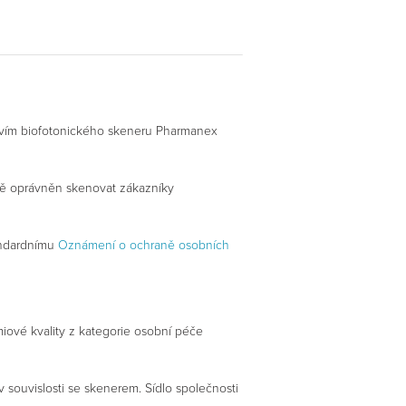
ctvím biofotonického skeneru Pharmanex
itě oprávněn skenovat zákazníky
andardnímu
Oznámení o ochraně osobních
miové kvality z kategorie osobní péče
 souvislosti se skenerem. Sídlo společnosti