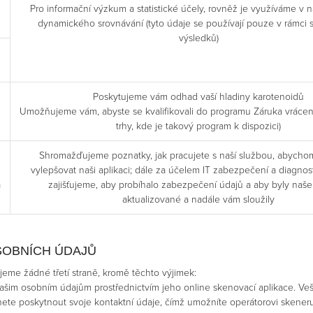
Pro informační výzkum a statistické účely, rovněž je využíváme v n
dynamického srovnávání (tyto údaje se používají pouze v rámci
výsledků)
Poskytujeme vám odhad vaší hladiny karotenoidů
Umožňujeme vám, abyste se kvalifikovali do programu Záruka vráce
trhy, kde je takový program k dispozici)
Shromažďujeme poznatky, jak pracujete s naší službou, abychom
vylepšovat naši aplikaci; dále za účelem IT zabezpečení a diagnos
a
zajišťujeme, aby probíhalo zabezpečení údajů a aby byly naš
aktualizované a nadále vám sloužily
SOBNÍCH ÚDAJŮ
eme žádné třetí straně, kromě těchto výjimek:
 vašim osobním údajům prostřednictvím jeho online skenovací aplikace. V
 poskytnout svoje kontaktní údaje, čímž umožníte operátorovi skeneru (