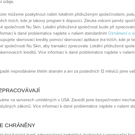
í údaje.
kóre můžeme poskytnout našim lokálním přidruženým společnostem, pokud
ěch trzích, kde je takový program k dispozici. Záruka vrácení peněz spo
ené společnosti Nu Skin. Lokální přidružená společnost bude při zpracován
informací k dané problematice najdete v našem standardním
Oznámení o oc
pujete skenovací kredity pomocí skenovací aplikace (na trzích, kde je ta
né společnosti Nu Skin, aby transakci zpracovala. Lokální přidružená spol
 skenovacích kreditů. Více informací k dané problematice najdete v naše
padě neprodáváme třetím stranám a ani za posledních 12 měsíců jsme va
 ZPRACOVÁVAJÍ
me na serverech umístěných v USA. Zavedli jsme bezpečnostní mechanism
slušných zákonů. Více informací k dané problematice najdete v našem s
JE CHRÁNĚNY
lušná fyzická (např. zabezpečené kartotéky), technická a organizační bez