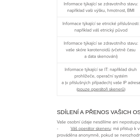
Informace týkající se zdravotního stavu:
například vaši výšku, hmotnost, BMI
Informace týkající se etnické příslušnosti:
například váš etnický původ
Informace týkající se zdravotního stavu:
vaše skóre karotenoidů (včetně času
a data skenování)
Informace týkající se IT: například druh
prohlížeče, operační systém
a (v příslušných případech) vaše IP adres
(
pouze operátoři skenerů
)
SDÍLENÍ A PŘENOS VAŠICH O
Vaše osobní údaje nesdílíme ani nepostupuj
-
Váš operátor skeneru
: má přístup k
prováděna anonymně, pokud se nerozhodnete