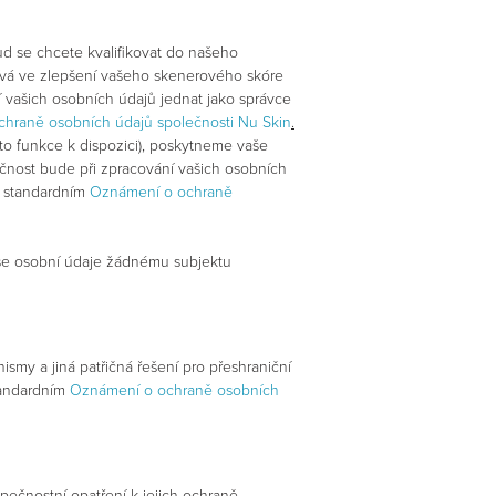
 se chcete kvalifikovat do našeho
čívá ve zlepšení vašeho skenerového skóre
í vašich osobních údajů jednat jako správce
hraně osobních údajů společnosti Nu Skin
.
to funkce k dispozici), poskytneme vaše
ečnost bude při zpracování vašich osobních
m standardním
Oznámení o ochraně
še osobní údaje žádnému subjektu
y a jiná patřičná řešení pro přeshraniční
tandardním
Oznámení o ochraně osobních
pečnostní opatření k jejich ochraně