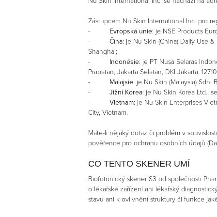
Nu Skin International Inc. se nachází na ad
Zástupcem Nu Skin International Inc. pro re
-
Evropská unie
: je NSE Products Eur
-
Čína
: je Nu Skin (China) Daily-Use &
Shanghai;
-
Indonésie
: je PT Nusa Selaras Indon
Prapatan, Jakarta Selatan, DKI Jakarta, 12710
-
Malajsie
: je Nu Skin (Malaysia) Sdn.
-
Jižní Korea
: je Nu Skin Korea Ltd.,
-
Vietnam
: je Nu Skin Enterprises Vie
City, Vietnam.
Máte-li nějaký dotaz či problém v souvislo
pověřence pro ochranu osobních údajů (Data
CO TENTO SKENER UMÍ
Biofotonický skener S3 od společnosti Phar
o lékařské zařízení ani lékařský diagnostic
stavu ani k ovlivnění struktury či funkce jaké