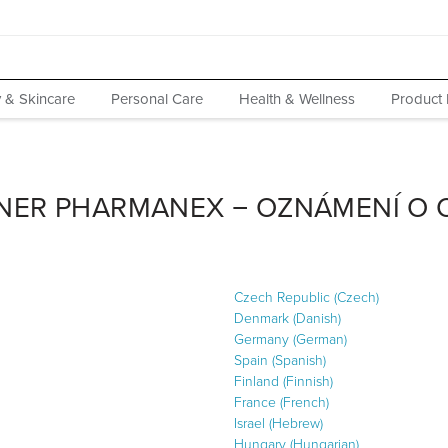
 & Skincare
Personal Care
Health & Wellness
Product 
ENER PHARMANEX − OZNÁMENÍ O
Czech Republic (Czech)
Denmark (Danish)
Germany (German)
Spain (Spanish)
Finland (Finnish)
France (French)
Israel (Hebrew)
Hungary (Hungarian)