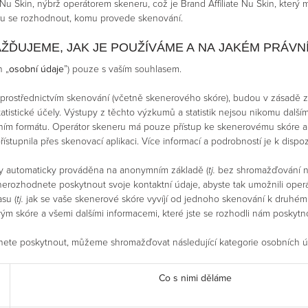
u Skin, nýbrž operátorem skeneru, což je Brand Affiliate Nu Skin, který m
ru se rozhodnout, komu provede skenování.
ŽĎUJEME, JAK JE POUŽÍVÁME A NA JAKÉM PRÁVN
n „
osobní údaje
”) pouze s vaším souhlasem.
á prostřednictvím skenování (včetně skenerového skóre), budou v zásadě 
statistické účely. Výstupy z těchto výzkumů a statistik nejsou nikomu dalš
m formátu. Operátor skeneru má pouze přístup ke skenerovému skóre a d
přístupnila přes skenovací aplikaci. Více informací a podrobností je k dispoz
by automaticky prováděna na anonymním základě (
tj.
bez shromažďování něj
nerozhodnete poskytnout svoje kontaktní údaje, abyste tak umožnili oper
su (
tj.
jak se vaše skenerové skóre vyvíjí od jednoho skenování k druhém
m skóre a všemi dalšími informacemi, které jste se rozhodli nám poskytn
odnete poskytnout, můžeme shromažďovat následující kategorie osobních ú
Co s nimi děláme