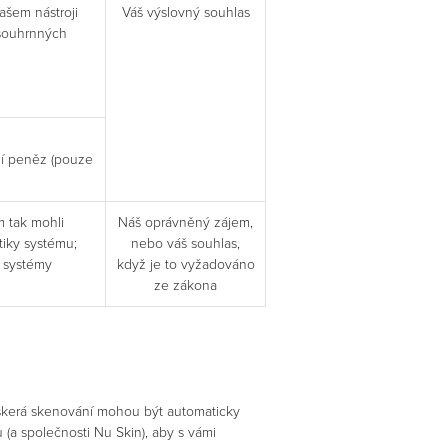
ašem nástroji
Váš výslovný souhlas
 souhrnných
ní peněz (pouze
 tak mohli
Náš oprávněný zájem,
tiky systému;
nebo váš souhlas,
e systémy
když je to vyžadováno
ze zákona
eškerá skenování mohou být automaticky
a společnosti Nu Skin), aby s vámi