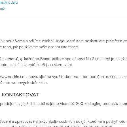
bních údajů
ajů
ak používáme a sdílíme osobní údaje, které nám poskytujete prostředni
í se toho, jak používáme vaše osobní informace.
ů skeneru
”,
tj.
každého Brand Affiliate společnosti Nu Skin, který je nálež
 potenciálních klientů, kteří jsou skenováni.
 www.nuskin.com navazující na využití skeneru bude podléhat našemu st
ěchto webových stránkách.
E KONTAKTOVAT
prodejem, v jejíž distribuci najdete více než 200 anti-aging produktů pré
ďování a zpracovávání jakýchkoliv osobních údajů, které nám poskytnete v