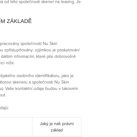
á od této společnosti skener na leasing. Je
ÍM ZÁKLADĚ
zpracovány společností Nu Skin
ímu zpřístupňovány; výjimkou je poskytování
alším informacím, které jste dobrovolně
ici níže.
akého osobního identifikátoru, jako je
átorovi skeneru a společnosti Nu Skin
u). Vaše kontaktní údaje budou v takovém
out.
dajů:
Jaký je náš právní
základ