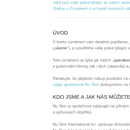
Jaká jsou vaše práva týkající se vašich oso
Změny v Oznámení o ochraně osobních úd
ÚVOD
V tomto oznámení vám detailně popíšeme, j
(„
skener
”), a vysvětlíme vaše práva týkajíc
Toto oznámení se týká jak našich „
operátor
a potenciální klienty, tak i těch zákazníků a
Pamatujte, že jakýkoliv nákup produktů na
údajů společnosti Nu Skin
dostupnému na t
KDO JSME A JAK NÁS MŮŽET
Nu Skin je společnost zabývající se přímým 
a výživových doplňků.
Nu Skin International Inc. spravuje shromaž