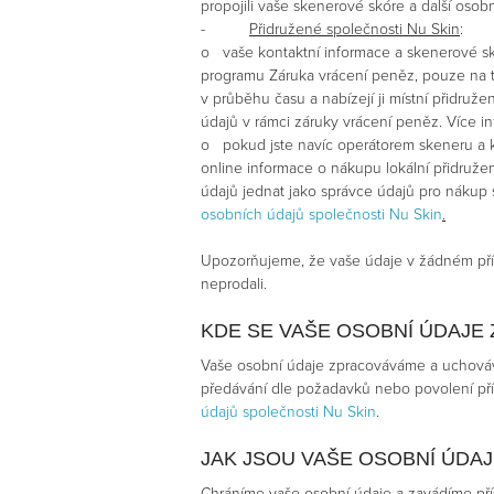
propojili vaše skenerové skóre a další osobn
-
Přidružené společnosti Nu Skin
:
o vaše kontaktní informace a skenerové s
programu Záruka vrácení peněz, pouze na t
v průběhu času a nabízejí ji místní přidruž
údajů v rámci záruky vrácení peněz. Více 
o pokud jste navíc operátorem skeneru a ku
online informace o nákupu lokální přidruže
údajů jednat jako správce údajů pro nákup
osobních údajů společnosti Nu Skin
.
Upozorňujeme, že vaše údaje v žádném pří
neprodali.
KDE SE VAŠE OSOBNÍ ÚDAJE
Vaše osobní údaje zpracováváme a uchovává
předávání dle požadavků nebo povolení pří
údajů společnosti Nu Skin
.
JAK JSOU VAŠE OSOBNÍ ÚDA
Chráníme vaše osobní údaje a zavádíme přís