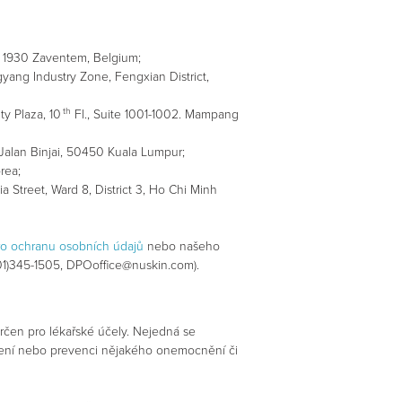
9, 1930 Zaventem, Belgium;
ngyang Industry Zone, Fengxian District,
th
ty Plaza, 10
Fl., Suite 1001-1002. Mampang
, Jalan Binjai, 50450 Kuala Lumpur;
rea;
 Street, Ward 8, District 3, Ho Chi Minh
ro ochranu osobních údajů
nebo našeho
801)345-1505, DPOoffice@nuskin.com).
rčen pro lékařské účely. Nejedná se
 léčení nebo prevenci nějakého onemocnění či