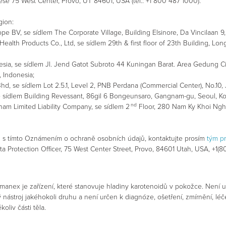
rese 75 West Center, Provo, UT 84601, USA (tel.: +1 800 487 1000).
gion:
ope BV, se sídlem The Corporate Village, Building Elsinore, Da Vincilaan 
 Health Products Co., Ltd, se sídlem 29th & first floor of 23th Building, Lo
esia, se sídlem Jl. Jend Gatot Subroto 44 Kuningan Barat. Area Gedung Ci
, Indonesia;
 Bhd, se sídlem Lot 2.5.1, Level 2, PNB Perdana (Commercial Center), No.10
 se sídlem Building Revessant, 86gil 6 Bongeunsaro, Gangnam-gu, Seoul, Ko
nd
tnam Limited Liability Company, se sídlem 2
Floor, 280 Nam Ky Khoi Nghia
sti s tímto Oznámením o ochraně osobních údajů, kontaktujte prosím
tým p
 Protection Officer, 75 West Center Street, Provo, 84601 Utah, USA, +1(
manex je zařízení, které stanovuje hladiny karotenoidů v pokožce. Není u
ký nástroj jakéhokoli druhu a není určen k diagnóze, ošetření, zmírnění,
koliv části těla.