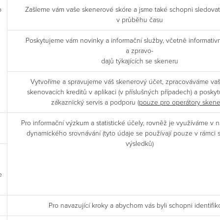
o
Zašleme vám vaše skenerové skóre a jsme také schopni sledovat
v průběhu času
Poskytujeme vám novinky a informační služby, včetně informativn
a zpravo-
dajů týkajících se skeneru
Vytvoříme a spravujeme váš skenerový účet, zpracováváme va
skenovacích kreditů v aplikaci (v příslušných případech) a posk
zákaznický servis a podporu (
pouze pro operátory skene
Pro informační výzkum a statistické účely, rovněž je využíváme v n
dynamického srovnávání (tyto údaje se používají pouze v rámci
výsledků)
e
Pro navazující kroky a abychom vás byli schopni identifik