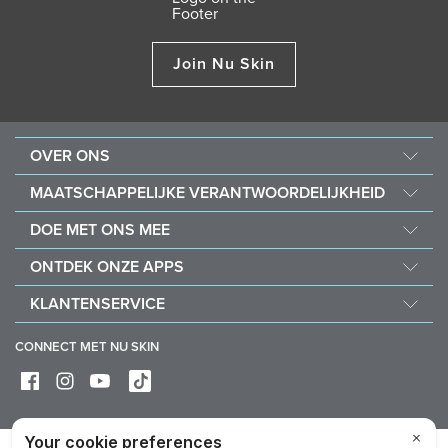
Join Nu Skin
OVER ONS
Over Nu Skin
MAATSCHAPPELIJKE VERANTWOORDELIJKHEID
Carrière
Nourish the Children
DOE MET ONS MEE
Force for Good
Waarom Nu Skin
ONTDEK ONZE APPS
Koop en doneer met Vitameal
Financiële beloningen
Vera
KLANTENSERVICE
Bedrijfsmiddelen
Stela
Veelgestelde vragen
Beleidslijnen en procedures
CONNECT MET NU SKIN
Contact/Chat met ons
Levering & terugzending
Maak gebruik van uw herroepingsrecht
Verzorging apparaat