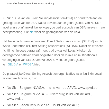
aan de toepasselijke wetgeving.
Nu Skin is lid van de Direct Selling Association (DSA) en houdt zich aan de
gedragscode van de DSA. Naast bovenstaande gedragscode van Nu Skin
moet u, als onafhankelijke verkoper, de gedragscode van DSA naleven in uw
bedrijfsvoering. Klik
hier
voor de gedragscode van de DSA.
Het bedrijf is lid van de European Direct Selling Association (SELDIA) en de
World Federation of Direct Selling Associations (WFDSA). Naast de ethische
richtlijnen in deze paragraaf, moet u bij uw zakelijke activiteiten de
gedragscode naleven zoals opgesteld door de lokale en multinationale
verenigingen van SELDIA en WFDSA. U vindt de gedragscode
van
SELDIA
en
WFDSA
hier.
De plaatselijke Direct Selling Association organisaties waar Nu Skin Local
momenteel lid van is, zijn:
Nu Skin Belgium N.V./S.A. – is lid van de APVD, www.apvd.be
Nu Skin Belgium N.V./S.A. – Luxemburg is lid van de AVD,
www.avd.lu
Nu Skin Czech Republic s.r.o – is lid van de AOP,