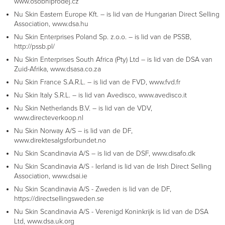
www.osobniprodej.cz
Nu Skin Eastern Europe Kft. – is lid van de Hungarian Direct Selling
Association, www.dsa.hu
Nu Skin Enterprises Poland Sp. z.o.o. – is lid van de PSSB,
http://pssb.pl/
Nu Skin Enterprises South Africa (Pty) Ltd – is lid van de DSA van
Zuid-Afrika, www.dsasa.co.za
Nu Skin France S.A.R.L. – is lid van de FVD, www.fvd.fr
Nu Skin Italy S.R.L. – is lid van Avedisco, www.avedisco.it
Nu Skin Netherlands B.V. – is lid van de VDV,
www.directeverkoop.nl
Nu Skin Norway A/S – is lid van de DF,
www.direktesalgsforbundet.no
Nu Skin Scandinavia A/S – is lid van de DSF, www.disafo.dk
Nu Skin Scandinavia A/S - Ierland is lid van de Irish Direct Selling
Association, www.dsai.ie
Nu Skin Scandinavia A/S - Zweden is lid van de DF,
https://directsellingsweden.se
Nu Skin Scandinavia A/S - Verenigd Koninkrijk is lid van de DSA
Ltd, www.dsa.uk.org