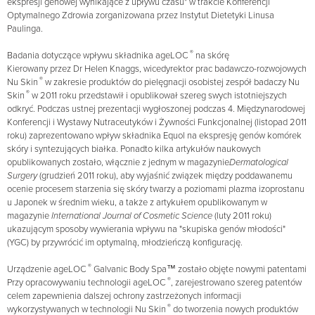
ekspresji genowej wynikające z upływu czasu" w trakcie Konferencji
Optymalnego Zdrowia zorganizowana przez Instytut Dietetyki Linusa
Paulinga.
®
Badania dotyczące wpływu składnika ageLOC
na skórę
Kierowany przez Dr Helen Knaggs, wicedyrektor prac badawczo-rozwojowych
®
Nu Skin
w zakresie produktów do pielęgnacji osobistej zespół badaczy Nu
®
Skin
w 2011 roku przedstawił i opublikował szereg swych istotniejszych
odkryć. Podczas ustnej prezentacji wygłoszonej podczas 4. Międzynarodowej
Konferencji i Wystawy Nutraceutyków i Żywności Funkcjonalnej (listopad 2011
roku) zaprezentowano wpływ składnika Equol na ekspresję genów komórek
skóry i syntezujących białka. Ponadto kilka artykułów naukowych
opublikowanych zostało, włącznie z jednym w magazynie
Dermatological
Surgery
(grudzień 2011 roku), aby wyjaśnić związek między poddawanemu
ocenie procesem starzenia się skóry twarzy a poziomami plazma izoprostanu
u Japonek w średnim wieku, a także z artykułem opublikowanym w
magazynie
International Journal of Cosmetic Science
(luty 2011 roku)
ukazującym sposoby wywierania wpływu na "skupiska genów młodości"
(YGC) by przywrócić im optymalną, młodzieńczą konfigurację.
®
Urządzenie ageLOC
Galvanic Body Spa™ zostało objęte nowymi patentami
®
Przy opracowywaniu technologii ageLOC
, zarejestrowano szereg patentów
celem zapewnienia dalszej ochrony zastrzeżonych informacji
®
wykorzystywanych w technologii Nu Skin
do tworzenia nowych produktów