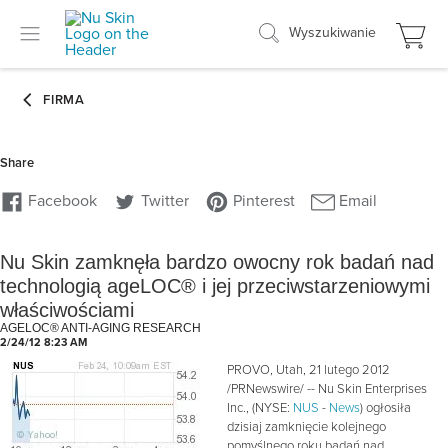
Wyszukiwanie
Nu Skin zamknęła bardzo owocny rok badań nad
technologią ageLOC® i jej przeciwstarzeniowymi
właściwościami
AGELOC® ANTI-AGING RESEARCH
2/24/12 8:23 AM
PROVO, Utah, 21 lutego 2012
/PRNewswire/ -- Nu Skin Enterprises
Inc., (NYSE:
NUS
-
News
) ogłosiła
dzisiaj zamknięcie kolejnego
pomyślnego roku badań nad