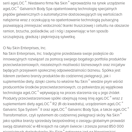
®
®
serii ageLOC
. Niedawno firma Na Skin
wprowadziła na rynek urządzenie
®
ageLOC
Galvanich Body Spa opatentowaną technologię specjalnych
prądów galwanicznych o automatycznie dostosowujących się wartościach
natężenia wraz z oczekującą na opatentowanie technologią pulsacyjną
pozwalającą zmniejszać widoczność tkanki tłuszczowej i cellulitu na obszarze
ramion, brzucha, pośladków, ud i nóg i zapewniając w ten sposób
szczuplejszą, gładszą i piękniejszą sylwetkę.
O Nu Skin Enterprises, Inc.
Na Skin Enterprises, Inc. tradycyjnie przedstawia swoje podejście do
innowacyjnych rozwiązań za pomocą swojego bogatego portfolia produktów
przeciwstarzeniowych, niezależnych możliwości biznesowych oraz inicjatyw
będących przejawem społecznej odpowiedzialności biznesu. Spółka jest
liderem zarówno branży produktów do codziennej pielęgnacji, jak i
®
suplementów diety, dzięki czemu to właśnie Nu Skin
wiedzie prym wśród
producentów środków przeciwstarzeniowych, co potwierdza jej wyjątkowa
®
technologia ageLOC
wpływającą na proces starzenia się u jego źródeł.
®
Produkty przeciwstarzeniowe spółki obejmują nową linię ageLOC
wraz z
®
®
suplementami diety ageLOC
R2 (R-do kwadratu), urządzeniem ageLOC
®
®
®
Galvanic Spa System
II oraz ageLOC
Galvanic Body Spa, a także ageLOC
®
Transformation, czyli systemem do codziennej pielęgnacji skóry. Na Skin
jako spółka branży sprzedaży bezpośredniej o zasięgu globalnym prowadzi
swoją działalność w 48 krajach na całym świecie i zrzesza ponad 850 000
®