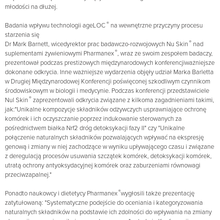
młodości na dłużej.
®
Badania wpływu technologii ageLOC
na wewnętrzne przyczyny procesu
starzenia się
®
Dr Mark Barnett, wicedyrektor prac badawczo-rozwojowych Nu Skin
nad
®
suplementami żywieniowymi Pharmanex
, wraz ze swoim zespołem badaczy,
prezentował podczas prestiżowych międzynarodowych konferencjiważniejsze
dokonane odkrycia. Inne ważniejsze wydarzenia objęły udział Marka Barletta
w Drugiej Międzynarodowej Konferencji poświęconej szkodliwym czynnikom
środowiskowym w biologii i medycynie. Podczas konferencji przedstawiciele
®
Nul Skin
zaprezentowali odkrycia związane z kilkoma zagadnieniami takimi,
jak:"Unikalne kompozycje składników odżywczych usprawniające ochronę
komórek i ich oczyszczanie poprzez indukowanie sterowanych za
pośrednictwem białka Nrf2 dróg detoksykacji fazy II" czy "Unikalne
połączenie naturalnych składników pozwalających wpływać na ekspresję
genową i zmiany w niej zachodzące w wyniku upływającego czasu i związane
z deregulacją procesów usuwania szczątek komórek, detoksykacji komórek,
utratą ochrony antyoksydacyjnej komórek oraz zaburzeniami równowagi
przeciwzapalnej."
®
Ponadto naukowcy i dietetycy Pharmanex
wygłosili także prezentację
zatytułowaną: "Systematyczne podejście do oceniania i kategoryzowania
naturalnych składników na podstawie ich zdolności do wpływania na zmiany