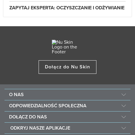
ZAPYTAJ EKSPERTA: OCZYSZCZANIE I ODŻYWIANIE
Dołącz do Nu Skin
O NAS
Informacje o Nu Skin
ODPOWIEDZIALNOŚĆ SPOŁECZNA
Praca
Nourish the Children
DOŁĄCZ DO NAS
Force for Good
Dlaczego Nu Skin
ODKRYJ NASZE APLIKACJE
Kup i podaruj posiłek Vitameal
Narzędzia biznesowe