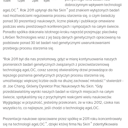
dobroczynnym wpływem technologii
®
®
ageLOC
. Rok 2011 upłynął dla Na Skin
pod znakiem wytężonych badań
nad możliwościami regulowania procesu starzenia się, o czym świadczy
ponad 30 prezentacji naukowych, liczne plakaty i publikacje omawiane
podczas wielu prestiżowych konferencjach i sympozjach na całym świecie.
Ponadto spółka dokonała istotnego kroku naprzód przejmując placówkę
LifeGen Technologies wraz z jej bazą danych genetycznych opracowaną na
podstawie ponad 30 lat badań nad genetycznymi uwarunkowaniami
przebiegu procesu starzenia się.
"Rok 2011 był dla nas przełomowy, gdyż w miarę kontynuowania naszych
pionierskich badań genetycznych związanych z przeciwstarzeniową
technologią ageLOC, coraz szerzej otwieraliśmy drzwi prowadzące do
lepszego poznania genetycznych przyczyn procesu starzenia się,
umożliwiając większej liczbie osób na dłużej zachować młodość " stwierdził -
dr. Joe Chang, Główny Dyrektor Prac Naukowych Nu Skin. "Gdy
przedstawialiśmy wyniki naszych badań w różnych miejscach na całym
świecie, spotykaliśmy się z przychylnymi reakcjami wielu naukowców.
Wyglądając w przyszłość, jesteśmy przekonani, że w roku 2012, czeka nas
wszystko to, co najlepsze, jeśli chodzi o technologię ageLOC.
Prezentacje naukowe opracowane przez spółkę w 2011 roku koncentrowały
®
®
się na technologii ageLOC
, dzięki której firma Nu Skin
zidentyfikowała