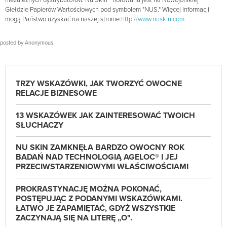
niezależnych dystrybutorów. Nu Skin
notowana jest na Nowojorskiej
Giełdzie Papierów Wartościowych pod symbolem "NUS." Więcej informacji
mogą Państwo uzyskać na naszej stronie:
http://www.nuskin.com
.
posted by
Anonymous
TRZY WSKAZÓWKI, JAK TWORZYĆ OWOCNE
RELACJE BIZNESOWE
13 WSKAZÓWEK JAK ZAINTERESOWAĆ TWOICH
SŁUCHACZY
NU SKIN ZAMKNĘŁA BARDZO OWOCNY ROK
BADAŃ NAD TECHNOLOGIĄ AGELOC® I JEJ
PRZECIWSTARZENIOWYMI WŁAŚCIWOŚCIAMI
PROKRASTYNACJĘ MOŻNA POKONAĆ,
POSTĘPUJĄC Z PODANYMI WSKAZÓWKAMI.
ŁATWO JE ZAPAMIĘTAĆ, GDYŻ WSZYSTKIE
ZACZYNAJĄ SIĘ NA LITERĘ „O".