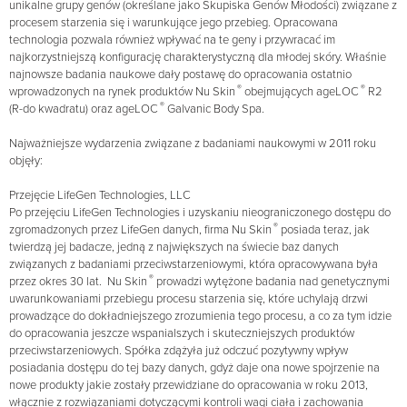
unikalne grupy genów (określane jako Skupiska Genów Młodości) związane z
procesem starzenia się i warunkujące jego przebieg. Opracowana
technologia pozwala również wpływać na te geny i przywracać im
najkorzystniejszą konfigurację charakterystyczną dla młodej skóry. Właśnie
najnowsze badania naukowe dały postawę do opracowania ostatnio
®
®
wprowadzonych na rynek produktów Nu Skin
obejmujących ageLOC
R2
®
(R-do kwadratu) oraz ageLOC
Galvanic Body Spa.
Najważniejsze wydarzenia związane z badaniami naukowymi w 2011 roku
objęły:
Przejęcie LifeGen Technologies, LLC
Po przejęciu LifeGen Technologies i uzyskaniu nieograniczonego dostępu do
®
zgromadzonych przez LifeGen danych, firma Nu Skin
posiada teraz, jak
twierdzą jej badacze, jedną z największych na świecie baz danych
związanych z badaniami przeciwstarzeniowymi, która opracowywana była
®
przez okres 30 lat. Nu Skin
prowadzi wytężone badania nad genetycznymi
uwarunkowaniami przebiegu procesu starzenia się, które uchylają drzwi
prowadzące do dokładniejszego zrozumienia tego procesu, a co za tym idzie
do opracowania jeszcze wspanialszych i skuteczniejszych produktów
przeciwstarzeniowych. Spółka zdążyła już odczuć pozytywny wpływ
posiadania dostępu do tej bazy danych, gdyż daje ona nowe spojrzenie na
nowe produkty jakie zostały przewidziane do opracowania w roku 2013,
włącznie z rozwiązaniami dotyczącymi kontroli wagi ciała i zachowania