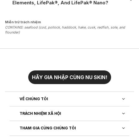
Elements, LifePak®, And LifePak® Nano?
Miễn trừ trách nhiệm
CONTAINS: seafood (cod, pollock, haddock, hake, cusk, redfish, sole, and
flounder)
HÃY GIA NHẬP CÙNG NU SKIN!
VỀ CHÚNG TÔI
TRÁCH NHIỆM XÃ HỘI
THAM GIA CÙNG CHÚNG TÔI