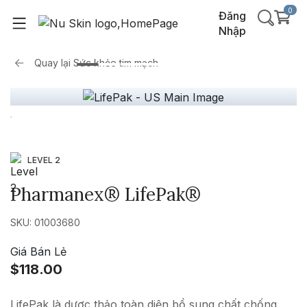
0
Đăng
Nhập
Quay lại
Sức khỏe tim mạch
LEVEL 2
Pharmanex® LifePak®
SKU: 01003680
Giá Bán Lẻ
$118.00
LifePak là dược thảo toàn diện bổ sung chất chống