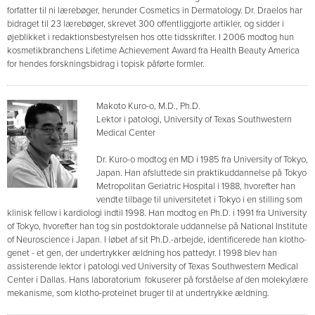
forfatter til ni lærebøger, herunder Cosmetics in Dermatology. Dr. Draelos har
bidraget til 23 lærebøger, skrevet 300 offentliggjorte artikler, og sidder i
øjeblikket i redaktionsbestyrelsen hos otte tidsskrifter. I 2006 modtog hun
kosmetikbranchens Lifetime Achievement Award fra Health Beauty America
for hendes forskningsbidrag i topisk påførte formler.
Makoto Kuro-o, M.D., Ph.D.
Lektor i patologi, University of Texas Southwestern
Medical Center
Dr. Kuro-o modtog en MD i 1985 fra University of Tokyo,
Japan. Han afsluttede sin praktikuddannelse på Tokyo
Metropolitan Geriatric Hospital i 1988, hvorefter han
vendte tilbage til universitetet i Tokyo i en stilling som
klinisk fellow i kardiologi indtil 1998. Han modtog en Ph.D. i 1991 fra University
of Tokyo, hvorefter han tog sin postdoktorale uddannelse på National Institute
of Neuroscience i Japan. I løbet af sit Ph.D.-arbejde, identificerede han klotho-
genet - et gen, der undertrykker ældning hos pattedyr. I 1998 blev han
assisterende lektor i patologi ved University of Texas Southwestern Medical
Center i Dallas. Hans laboratorium fokuserer på forståelse af den molekylære
mekanisme, som klotho-proteinet bruger til at undertrykke ældning.