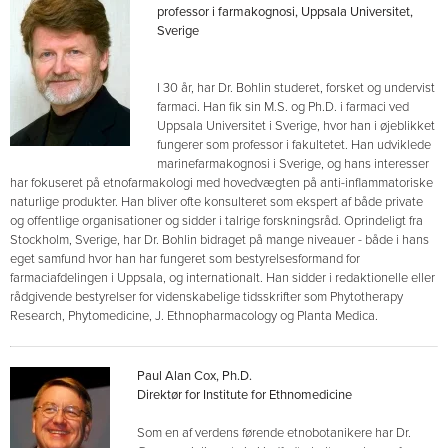
professor i farmakognosi, Uppsala Universitet,
Sverige
I 30 år, har Dr. Bohlin studeret, forsket og undervist
farmaci. Han fik sin M.S. og Ph.D. i farmaci ved
Uppsala Universitet i Sverige, hvor han i øjeblikket
fungerer som professor i fakultetet. Han udviklede
marinefarmakognosi i Sverige, og hans interesser
har fokuseret på etnofarmakologi med hovedvægten på anti-inflammatoriske
naturlige produkter. Han bliver ofte konsulteret som ekspert af både private
og offentlige organisationer og sidder i talrige forskningsråd. Oprindeligt fra
Stockholm, Sverige, har Dr. Bohlin bidraget på mange niveauer - både i hans
eget samfund hvor han har fungeret som bestyrelsesformand for
farmaciafdelingen i Uppsala, og internationalt. Han sidder i redaktionelle eller
rådgivende bestyrelser for videnskabelige tidsskrifter som Phytotherapy
Research, Phytomedicine, J. Ethnopharmacology og Planta Medica.
Paul Alan Cox, Ph.D.
Direktør for Institute for Ethnomedicine
Som en af verdens førende etnobotanikere har Dr.