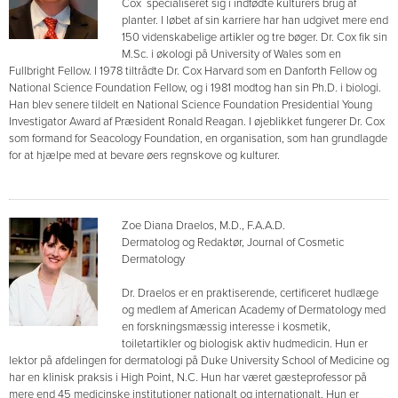
Cox specialiseret sig i indfødte kulturers brug af
planter. I løbet af sin karriere har han udgivet mere end
150 videnskabelige artikler og tre bøger. Dr. Cox fik sin
M.Sc. i økologi på University of Wales som en
Fullbright Fellow. I 1978 tiltrådte Dr. Cox Harvard som en Danforth Fellow og
National Science Foundation Fellow, og i 1981 modtog han sin Ph.D. i biologi.
Han blev senere tildelt en National Science Foundation Presidential Young
Investigator Award af Præsident Ronald Reagan. I øjeblikket fungerer Dr. Cox
som formand for Seacology Foundation, en organisation, som han grundlagde
for at hjælpe med at bevare øers regnskove og kulturer.
Zoe Diana Draelos, M.D., F.A.A.D.
Dermatolog og Redaktør, Journal of Cosmetic
Dermatology
Dr. Draelos er en praktiserende, certificeret hudlæge
og medlem af American Academy of Dermatology med
en forskningsmæssig interesse i kosmetik,
toiletartikler og biologisk aktiv hudmedicin. Hun er
lektor på afdelingen for dermatologi på Duke University School of Medicine og
har en klinisk praksis i High Point, N.C. Hun har været gæsteprofessor på
mere end 45 medicinske institutioner nationalt og internationalt. Hun er