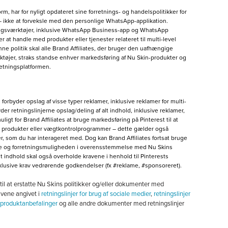
, har for nyligt opdateret sine forretnings- og handelspolitikker for
– ikke at forveksle med den personlige WhatsApp-applikation.
tningsværktøjer, inklusive WhatsApp Business-app og WhatsApp
 at handle med produkter eller tjenester relateret til multi-level
 politik skal alle Brand Affiliates, der bruger den uafhængige
øjer, straks standse enhver markedsføring af Nu Skin-produkter og
retningsplatformen.
 forbyder opslag af visse typer reklamer, inklusive reklamer for multi-
er retningslinjerne opslag/deling af alt indhold, inklusive reklamer,
igt for Brand Affiliates at bruge markedsføring på Pinterest til at
 produkter eller vægtkontrolprogrammer – dette gælder også
r, som du har interageret med. Dog kan Brand Affiliates fortsat bruge
rne og forretningsmuligheden i overensstemmelse med Nu Skins
Alt indhold skal også overholde kravene i henhold til Pinterests
inklusive krav vedrørende godkendelser (fx #reklame, #sponsoreret).
l at erstatte Nu Skins politikker og/eller dokumenter med
ravene angivet i
retningslinjer for brug af sociale medier
,
retningslinjer
r produktanbefalinger
og alle andre dokumenter med retningslinjer