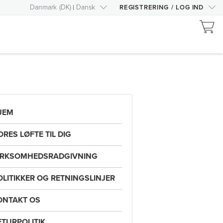
Danmark
(
DK
)
Dansk
REGISTRERING
/
LOG IND
JEM
ORES LØFTE TIL DIG
IRKSOMHEDSRADGIVNING
OLITIKKER OG RETNINGSLINJER
ONTAKT OS
ETURPOLITIK