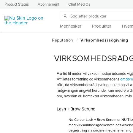
Product Status
Abonnement
Chat Med Os
Mennesker
Produkter
Hvem 
VIRKSOMHEDSRADG
Fra tid til anden vil virksomheden udsende vigt
Affiliates forretning og virksomhedens
omdø
ofte, da virksomhedsrådgivningen kan og vil
rådgivningen angivet herunder kan medføre dis
om, hvordan du kontakter virksomheden, hvis d
Lash + Brow Serum:
Nu Colour Lash + Brow Serum er NU TILG
med virksomhedsgodkendte beskrivelser, 
begejstring via sociale medier eller andr