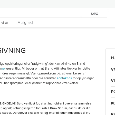
SØG
vi er
Mulighed
IVNING
H
ige opdateringer eller "rådgivning", der kan påvirke en Brand
mme
væsentligt. Vi beder om, at Brand Affiliates tjekker for dette
V
 ændres regelmæssigt. Vær opmærksom på, at krænkelser af
ciplinære foranstaltninger. Se afsnittet
Kontakt os
for oplysninger
V
u har spørgsmål eller ønsker at rapportere krænkelser.
P
K
ÆNGELIG! Sørg venligst for, at alt indhold er i overensstemmelse
og følg retningslinjerne for Lash + Brow Serum, når du deler din
e steder. Derudover skal alle før-og-efter billeder indsendes til Nu
R