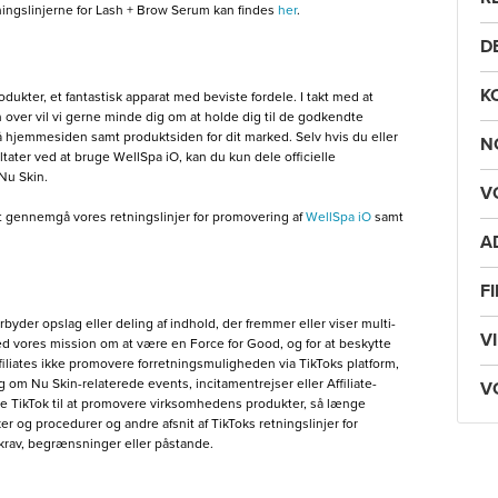
tningslinjerne for Lash + Brow Serum kan findes
her
.
D
K
dukter, et fantastisk apparat med beviste fordele. I takt med at
over vil vi gerne minde dig om at holde dig til de godkendte
å hjemmesiden samt produktsiden for dit marked. Selv hvis du eller
N
ltater ved at bruge WellSpa iO, kan du kun dele officielle
Nu Skin.
V
l at gennemgå vores retningslinjer for promovering af
WellSpa iO
samt
A
F
orbyder opslag eller deling af indhold, der fremmer eller viser multi-
V
d vores mission om at være en Force for Good, og for at beskytte
iates ikke promovere forretningsmuligheden via TikToks platform,
 om Nu Skin-relaterede events, incitamentrejser eller Affiliate-
V
ge TikTok til at promovere virksomhedens produkter, så længe
r og procedurer og andre afsnit af TikToks retningslinjer for
krav, begrænsninger eller påstande.