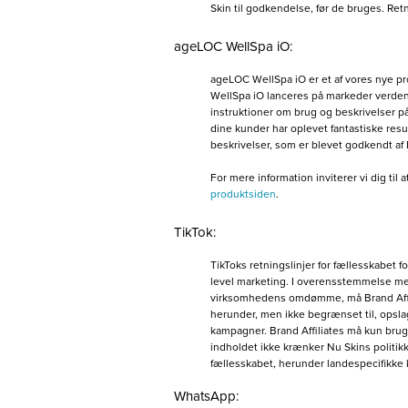
Skin til godkendelse, før de bruges. Re
ageLOC WellSpa iO:
ageLOC WellSpa iO er et af vores nye pro
WellSpa iO lanceres på markeder verden 
instruktioner om brug og beskrivelser p
dine kunder har oplevet fantastiske resu
beskrivelser, som er blevet godkendt af 
For mere information inviterer vi dig ti
produktsiden
.
TikTok:
TikToks retningslinjer for fællesskabet f
level marketing. I overensstemmelse me
virksomhedens omdømme, må Brand Affil
herunder, men ikke begrænset til, opslag
kampagner. Brand Affiliates må kun bru
indholdet ikke krænker Nu Skins politikke
fællesskabet, herunder landespecifikke 
WhatsApp: