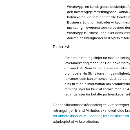
WhatsApp, en kendt global beskedplatform
den uafhængige forretningsapplikation 
Politikkerne, der gælder for alle forre
Business Solution, forbyder virksomheder
marketing. I overensstemmelse med denne
WhatsApp Business–app eller dens værkt
-forretningsmuligheder ved hjælp af for
Pinterest:
Pinterests retningslinjer for markedsføring
level-marketing modeller. Derudover forbyd
om vægttab. Som følge deraf er det ikke mul
promovere Nu Skins forretningsmulighed,
reklamer, som kun er henvendt til persone
pins til at dele information om produkte
retningslinjer for brug af sociale medier. 
retningslinjer for betalte partnerskaber, 
Denne virksomhedsrådgivning er ikke beregnet ti
retningslinjer. Brand Affiliates skal overholde k
for anbefalinger af muligheder
,
retningslinjer fo
udarbejdet af virksomheden.