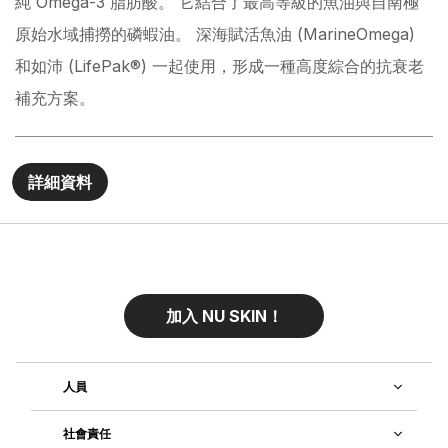
純 Omega-3 脂肪酸。 它結合了最高等級的魚油與自南極
原始水域捕撈的磷蝦油。 深海賦活魚油 (MarineOmega)
和如沛 (LifePak®) 一起使用，形成一種高度綜合的抗衰老
補充方案。
詳細資料
加入 NU SKIN！
人員
社會責任