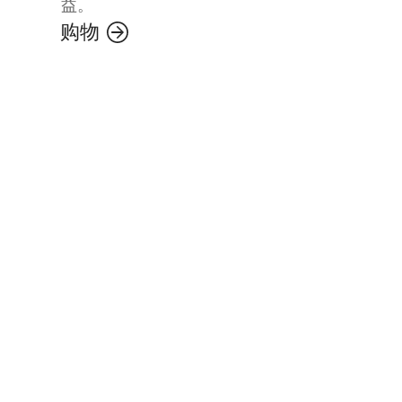
益。
购物