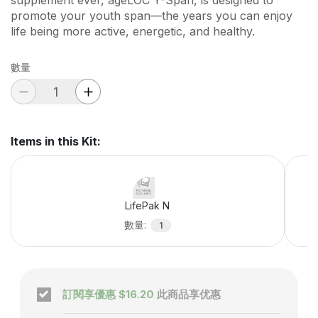
supplement ever, ageLOC Y-Span, is designed to
promote your youth span—the years you can enjoy
life being more active, energetic, and healthy.
數量
Items in this Kit
:
LifePak N
數量
:
1
訂閱享優惠
$16.20
此商品享优惠
Subscription enabled