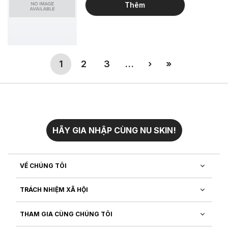
Thêm
(current)
More
Next
Last
1
2
3
…
›
»
HÃY GIA NHẬP CÙNG NU SKIN!
VỀ CHÚNG TÔI
TRÁCH NHIỆM XÃ HỘI
THAM GIA CÙNG CHÚNG TÔI