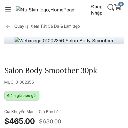
0
Đăng
Nhập
Quay lại
Xem Tất Cả Da & Làm đẹp
Salon Body Smoother 30pk
MỤC: 01002356
Giảm giá theo gói
Giá Khuyến Mại
Giá Bán Lẻ
$465.00
$630.00