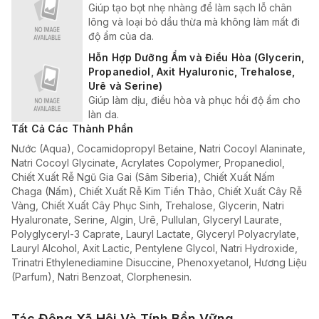
Giúp tạo bọt nhẹ nhàng để làm sạch lỗ chân
lông và loại bỏ dầu thừa mà không làm mất đi
độ ẩm của da.
Hỗn Hợp Dưỡng Ẩm và Điều Hòa (Glycerin,
Propanediol, Axit Hyaluronic, Trehalose,
Urê và Serine)
Giúp làm dịu, điều hòa và phục hồi độ ẩm cho
làn da.
Tất Cả Các Thành Phần
Nước (Aqua), Cocamidopropyl Betaine, Natri Cocoyl Alaninate,
Natri Cocoyl Glycinate, Acrylates Copolymer, Propanediol,
Chiết Xuất Rễ Ngũ Gia Gai (Sâm Siberia), Chiết Xuất Nấm
Chaga (Nấm), Chiết Xuất Rễ Kim Tiền Thảo, Chiết Xuất Cây Rễ
Vàng, Chiết Xuất Cây Phục Sinh, Trehalose, Glycerin, Natri
Hyaluronate, Serine, Algin, Urê, Pullulan, Glyceryl Laurate,
Polyglyceryl-3 Caprate, Lauryl Lactate, Glyceryl Polyacrylate,
Lauryl Alcohol, Axit Lactic, Pentylene Glycol, Natri Hydroxide,
Trinatri Ethylenediamine Disuccine, Phenoxyetanol, Hương Liệu
(Parfum), Natri Benzoat, Clorphenesin.
Tác Động Xã Hội Và Tính Bền Vững