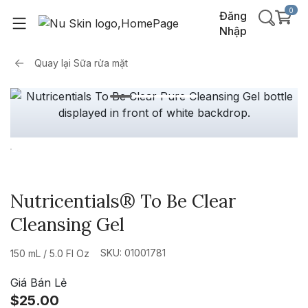
0
Đăng
Nhập
Quay lại
Sữa rửa mặt
Nutricentials® To Be Clear
Cleansing Gel
SKU: 01001781
150 mL / 5.0 Fl Oz
Giá Bán Lẻ
$25.00