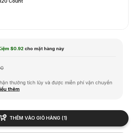
120 Count
Kiệm
$0.92
cho mặt hàng này
00
hận thưởng tích lũy và được miễn phí vận chuyển
iểu thêm
THÊM VÀO GIỎ HÀNG
(
1
)