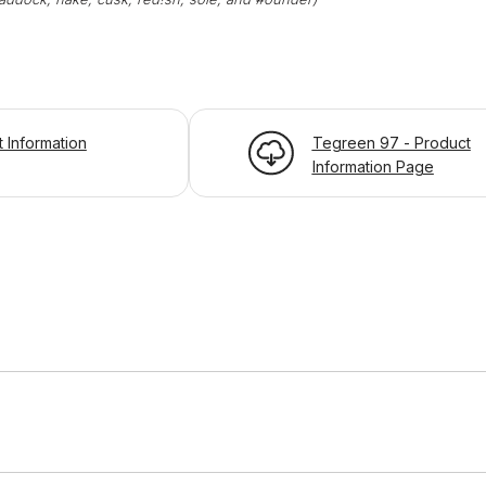
t Information
Tegreen 97 - Product
Information Page