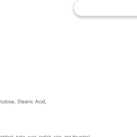
lulose, Stearic Acid,
addock, hake, cusk, red!sh, sole, and #ounder)