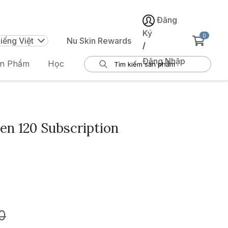
Đăng
Ký
0
iếng Việt
Nu Skin Rewards
/
Đăng Nhập
ản Phẩm
Học
en 120 Subscription
0