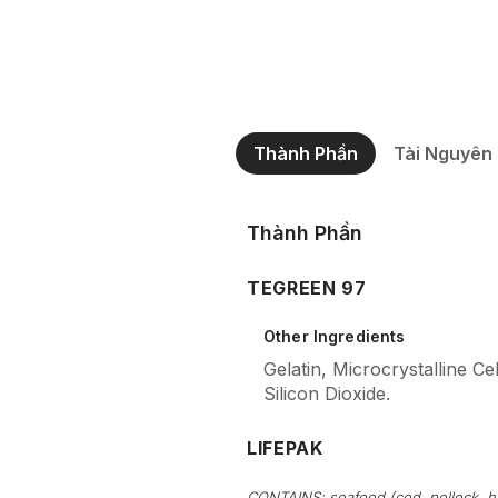
Thành Phần
Tài Nguyên
Thành Phần
TEGREEN 97
Other Ingredients
Gelatin, Microcrystalline Cel
Silicon Dioxide.
LIFEPAK
CONTAINS: seafood (cod, pollock, h