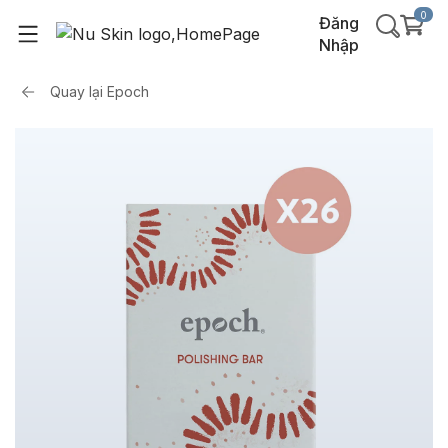
0
Đăng
Nhập
Quay lại
Epoch