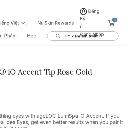
Đăng
Ký
0
iếng Việt
Nu Skin Rewards
/
Đăng Nhập
ản Phẩm
Học
 iO Accent Tip Rose Gold
ything eyes with ageLOC LumiSpa iO Accent. If you
IdealEyes, get even better results when you pair it