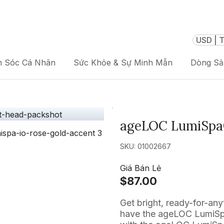
USD | T
 Sóc Cá Nhân
Sức Khỏe & Sự Minh Mẫn
Dòng S
ageLOC LumiSpa®
SKU: 01002667
Giá Bán Lẻ
$87.00
Get bright, ready-for-an
have the ageLOC LumiSpa 