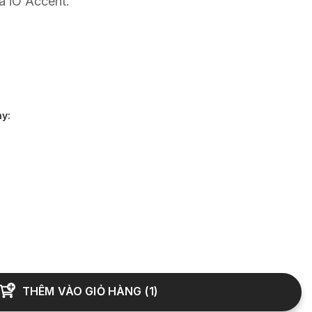
a iO Accent.
ày
:
THÊM VÀO GIỎ HÀNG
(
1
)