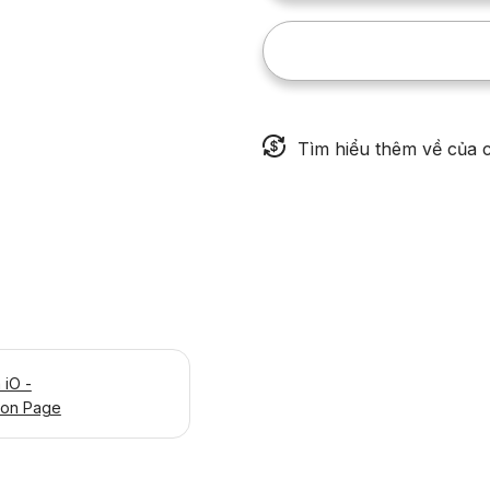
Tìm hiểu thêm về của c
iO -
ion Page