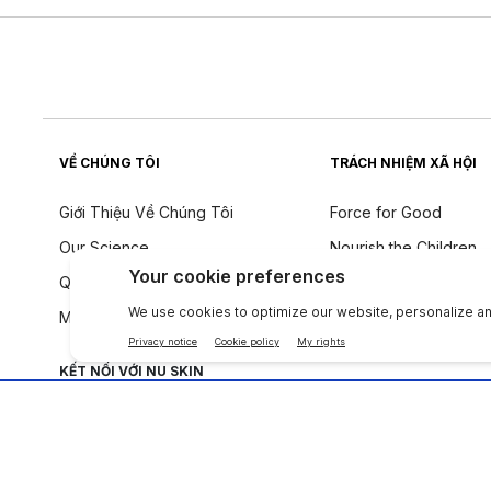
VỀ CHÚNG TÔI
TRÁCH NHIỆM XÃ HỘI
Giới Thiệu Về Chúng Tôi
Force for Good
Our Science
Nourish the Children
Quy tắc ứng xử
Tính Bền Vững
Một tiếng nói toàn cầu
Triết Lý Về Thành Phầ
KẾT NỐI VỚI NU SKIN
Công ty
|
Legal Center
|
Terms of Use
|
Thông tin liên lạc
|
Quy Định T.T Cá Nh