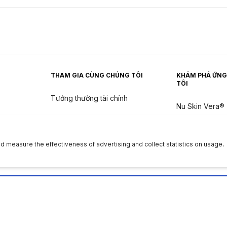
THAM GIA CÙNG CHÚNG TÔI
KHÁM PHÁ ỨNG
TÔI
Tưởng thường tài chính
Nu Skin Vera®
Nu Skin Stela
n
ân
|
Quyền của chủ thể dữ liệu
|