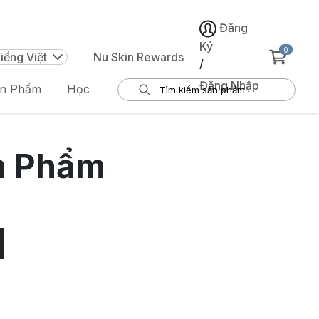
Đăng
Ký
0
iếng Việt
Nu Skin Rewards
/
Đăng Nhập
ản Phẩm
Học
n Phẩm