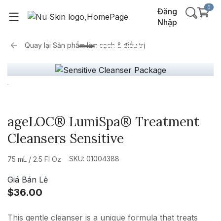
0
Đăng
Nhập
Quay lại
Sản phẩm làm sạch & điều trị
ageLOC® LumiSpa® Treatment
Cleansers Sensitive
SKU: 01004388
75 mL / 2.5 Fl Oz
Giá Bán Lẻ
$36.00
This gentle cleanser is a unique formula that treats