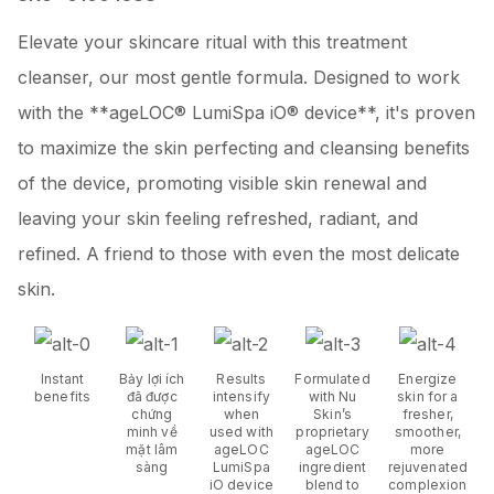
Elevate your skincare ritual with this treatment
cleanser, our most gentle formula. Designed to work
with the **ageLOC® LumiSpa iO® device**, it's proven
to maximize the skin perfecting and cleansing benefits
of the device, promoting visible skin renewal and
leaving your skin feeling refreshed, radiant, and
refined. A friend to those with even the most delicate
skin.
Instant
Bảy lợi ích
Results
Formulated
Energize
benefits
đã được
intensify
with Nu
skin for a
chứng
when
Skin’s
fresher,
minh về
used with
proprietary
smoother,
mặt lâm
ageLOC
ageLOC
more
sàng
LumiSpa
ingredient
rejuvenated
iO device
blend to
complexion