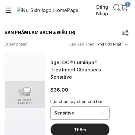
0
Đăng
Nhập
SẢN PHẨM LÀM SẠCH & ĐIỀU TRỊ
(
3
sản phẩm
)
Sắp Xếp Theo
:
Phù Hợp Nhất
ageLOC® LumiSpa®
Treatment Cleansers
Sensitive
$36.00
Lựa chọn tùy chọn của bạn:
Sensitive
Thêm