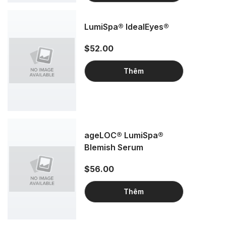
LumiSpa® IdealEyes®
$52.00
Thêm
ageLOC® LumiSpa®
Blemish Serum
$56.00
Thêm