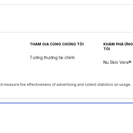
THAM GIA CÙNG CHÚNG TÔI
KHÁM PHÁ ỨNG
TÔI
Tưởng thường tài chính
Nu Skin Vera®
Nu Skin Stela
n
ân
|
Quyền của chủ thể dữ liệu
|