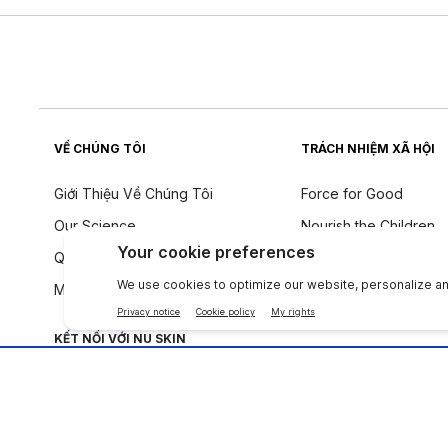
VỀ CHÚNG TÔI
TRÁCH NHIỆM XÃ HỘI
Giới Thiệu Về Chúng Tôi
Force for Good
Our Science
Nourish the Children
Quy tắc ứng xử
Tính Bền Vững
Một tiếng nói toàn cầu
Triết Lý Về Thành Phầ
KẾT NỐI VỚI NU SKIN
Công ty
|
Legal Center
|
Terms of Use
|
Thông tin liên lạc
|
Quy Định T.T Cá Nh