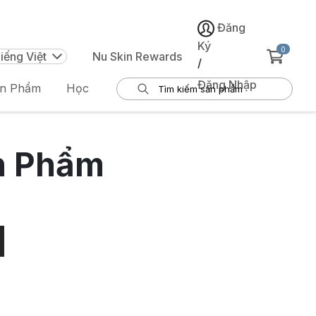
Đăng
Ký
0
iếng Việt
Nu Skin Rewards
/
Đăng Nhập
ản Phẩm
Học
n Phẩm