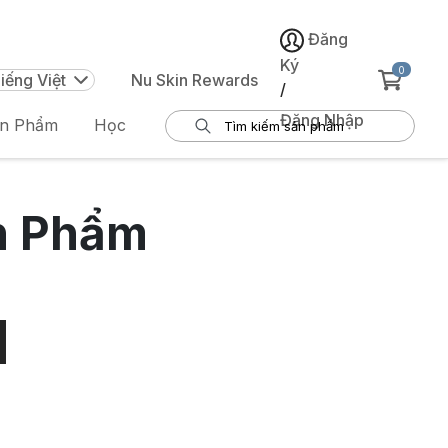
Đăng
Ký
0
iếng Việt
Nu Skin Rewards
/
Đăng Nhập
ản Phẩm
Học
n Phẩm