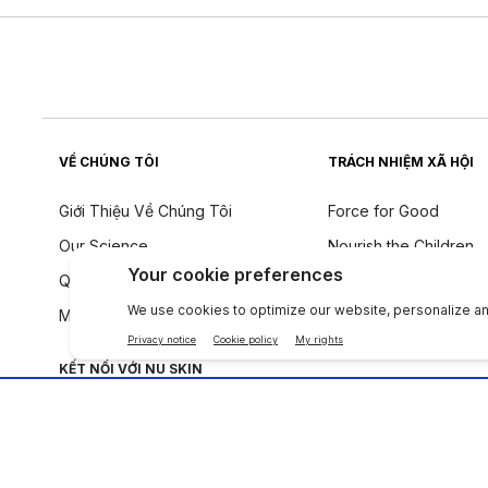
VỀ CHÚNG TÔI
TRÁCH NHIỆM XÃ HỘI
Giới Thiệu Về Chúng Tôi
Force for Good
Our Science
Nourish the Children
Quy tắc ứng xử
Tính Bền Vững
Một tiếng nói toàn cầu
Triết Lý Về Thành Phầ
KẾT NỐI VỚI NU SKIN
Công ty
|
Legal Center
|
Terms of Use
|
Thông tin liên lạc
|
Quy Định T.T Cá Nh