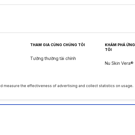
THAM GIA CÙNG CHÚNG TÔI
KHÁM PHÁ ỨNG
TÔI
Tưởng thường tài chính
Nu Skin Vera®
Nu Skin Stela
n
ân
|
Quyền của chủ thể dữ liệu
|