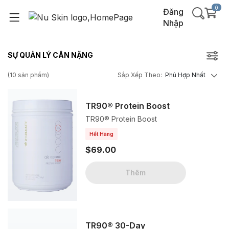
0
Đăng
Nhập
SỰ QUẢN LÝ CÂN NẶNG
(
10
sản phẩm
)
Sắp Xếp Theo
:
Phù Hợp Nhất
TR90® Protein Boost
TR90® Protein Boost
Hết Hàng
$69.00
Thêm
TR90® 30-Day