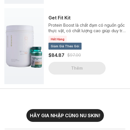
Get Fit Kit
Protein Boost là chất đạm có nguồn gốc
thực vật, có chất lượng cao giúp duy trì
hoạt động của bộ máy chuyển hóa chất
Hết Hàng
trong cơ thể.
Giảm Giá Theo Gói
$84.87
$97.00
Thêm
HÃY GIA NHẬP CÙNG NU SKIN!