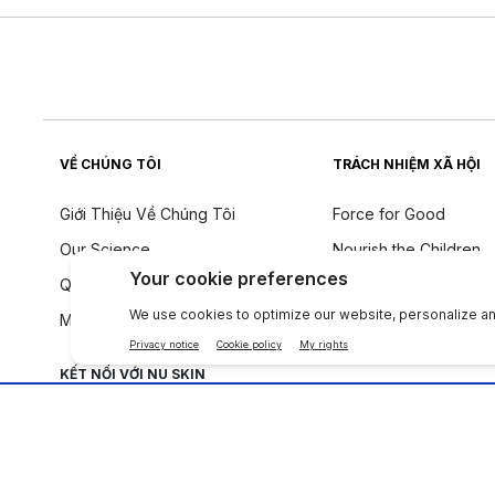
VỀ CHÚNG TÔI
TRÁCH NHIỆM XÃ HỘI
Giới Thiệu Về Chúng Tôi
Force for Good
Our Science
Nourish the Children
Quy tắc ứng xử
Tính Bền Vững
Một tiếng nói toàn cầu
Triết Lý Về Thành Phầ
KẾT NỐI VỚI NU SKIN
Công ty
|
Legal Center
|
Terms of Use
|
Thông tin liên lạc
|
Quy Định T.T Cá Nh