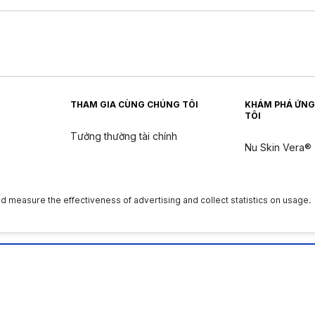
THAM GIA CÙNG CHÚNG TÔI
KHÁM PHÁ ỨNG
TÔI
Tưởng thường tài chính
Nu Skin Vera®
Nu Skin Stela
n
ân
|
Quyền của chủ thể dữ liệu
|