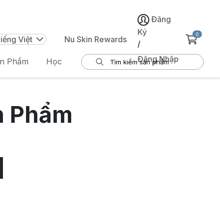
Đăng
Ký
0
iếng Việt
Nu Skin Rewards
/
Đăng Nhập
ản Phẩm
Học
n Phẩm