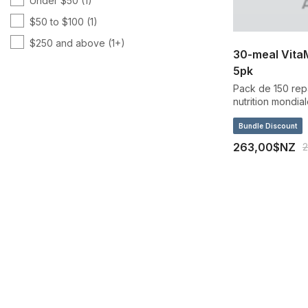
Under $50
(1)
$50 to $100
(1)
$250 and above
(1+)
30-meal Vita
5pk
Pack de 150 repas
nutrition mondia
Bundle Discount
263,00$NZ