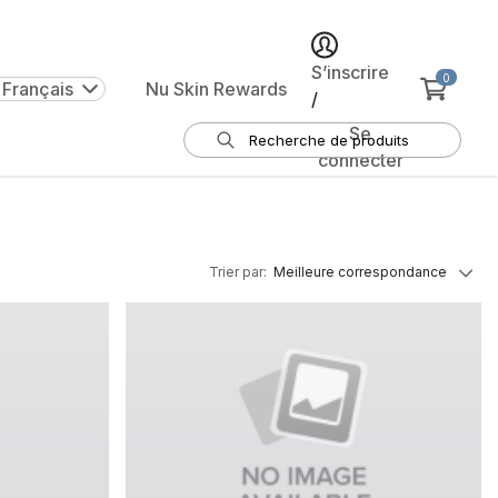
S’inscrire
0
 Français
Nu Skin Rewards
/
Se
connecter
Trier par
:
Meilleure correspondance