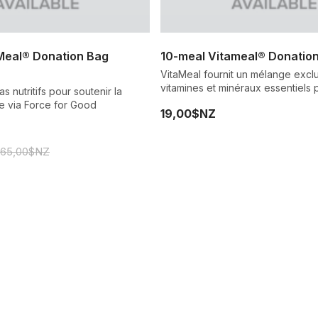
Meal® Donation Bag
10-meal Vitameal® Donatio
VitaMeal fournit un mélange exclu
vitamines et minéraux essentiels 
 nutritifs pour soutenir la
adaptés pour nourrir un enfant so
le via Force for Good
19,00$NZ
malnutrition.
265,00$NZ