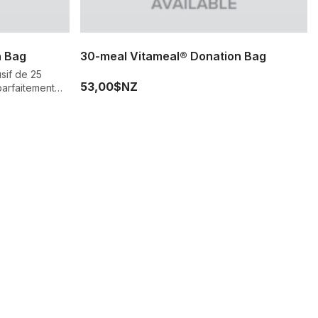
n Bag
30-meal Vitameal® Donation Bag
sif de 25
53,00$NZ
parfaitement
uffrant de