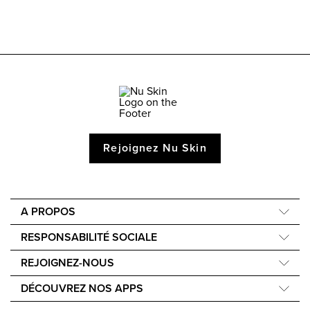
Rejoignez Nu Skin
A PROPOS
Compagnie
RESPONSABILITÉ SOCIALE
Notre Science
Nourish the Children
REJOIGNEZ-NOUS
Notre histoire
Force for Good
Apprenez à gagner de l'argent
Notre mission
DÉCOUVREZ NOS APPS
Événements
Nu Skin Vera