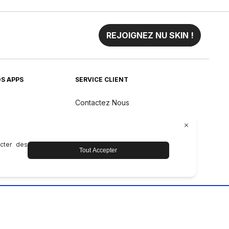
REJOIGNEZ NU SKIN !
S APPS
SERVICE CLIENT
Contactez Nous
Livraison et retours
Taux de Change
Garantie des Produits Nu Skin
Pacifique