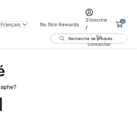
S’inscrire
0
 Français
Nu Skin Rewards
/
Se
connecter
é
raphe
?