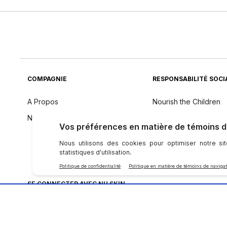
COMPAGNIE
RESPONSABILITÉ SOCI
A Propos
Nourish the Children
Notre Science
Force for Good
Durabilité
Philosophie des Ingré
SE CONNECTER AVEC NU SKIN
Politique De Confidentialité
|
Accessibility Statement
|
Coin Conformité
|
Sall