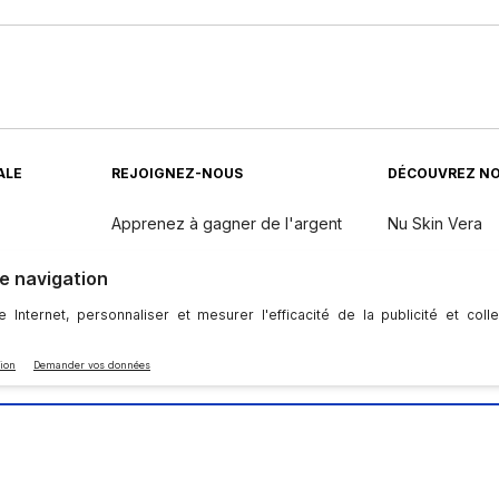
ALE
REJOIGNEZ-NOUS
DÉCOUVREZ NO
Apprenez à gagner de l'argent
Nu Skin Vera
Gagnez Avec Nu Skin
Nu Skin Stela
Une Seule Voix Mondiale
dients
Événements
e De Presse
|
Terms of Use
|