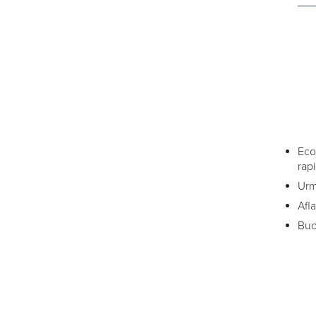
Econ
rap
Urm
Afl
Buc