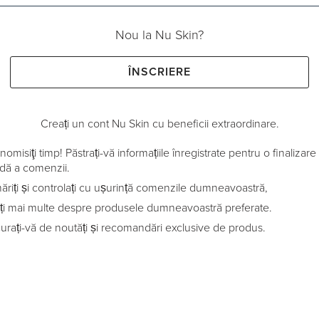
Nou la Nu Skin?
ÎNSCRIERE
Creați un cont Nu Skin cu beneficii extraordinare.
omisiţi timp! Păstrați-vă informațiile înregistrate pentru o finalizare
idă a comenzii.
ăriți și controlați cu ușurință comenzile dumneavoastră,
ați mai multe despre produsele dumneavoastră preferate.
urați-vă de noutăți și recomandări exclusive de produs.