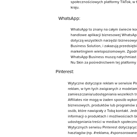
społecznościowych platformy TikTok, w
kraju.
WhatsApp:
WhatsApp to znany na całym świecie kom
handlowe aplikacji biznesowej WhatsApp,
dotyczą wszystkich narzędzi biznesowy
Business Solution, i zakazują przedsię
marketingiem wielopoziomowym. Zgodnie z 
WhatsApp Business muszą natychmiast z
Nu Skin za pośrednictwem tej platformy
Pinterest:
Wytyczne dotyczące reklam w serwisie Pi
reklam, w tym tych związanych z modela
zamieszczania/udostępniania wszelkich tr
Affiliates nie mogą w żaden sposób wyko
biznesowych, produktów lub programów z
osób, które nawiązały z Tobą kontakt. Je
informacji o produktach i możliwościach
udostępniania treści w mediach społeczn
Wytycznych serwisu Pinterest dotyczącyc
hasztagów (np. #reklama, #sponsorowane