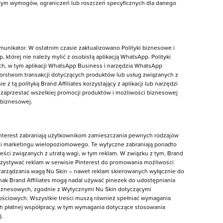
 tym wymogów, ograniczeń lub roszczeń specyficznych dla danego
unikator. W ostatnim czasie zaktualizowano Polityki biznesowe i
 której nie należy mylić z osobistą aplikacją WhatsApp. Polityki
ch, w tym aplikacji WhatsApp Business i narzędzia WhatsApp
biorstwom transakcji dotyczących produktów lub usług związanych z
tą polityką Brand Affiliates korzystający z aplikacji lub narzędzi
aprzestać wszelkiej promocji produktów i możliwości biznesowej
 biznesowej.
nterest zabraniają użytkownikom zamieszczania pewnych rodzajów
mi marketingu wielopoziomowego. Te wytyczne zabraniają ponadto
eści związanych z utratą wagi, w tym reklam. W związku z tym, Brand
rzystywać reklam w serwisie Pinterest do promowania możliwości
arządzania wagą Nu Skin – nawet reklam skierowanych wyłącznie do
dnak Brand Affiliates mogą nadal używać pinezek do udostępniania
 biznesowych, zgodnie z Wytycznymi Nu Skin dotyczącymi
ościowych. Wszystkie treści muszą również spełniać wymagania
h płatnej współpracy, w tym wymagania dotyczące stosowania
).