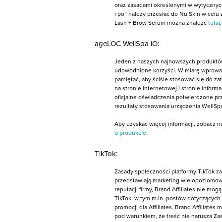
oraz zasadami określonymi w wytycznyc
i po” należy przesłać do Nu Skin w cel
Lash + Brow Serum można znaleźć
tutaj
.
ageLOC WellSpa iO:
Jeden z naszych najnowszych produktów
udowodnione korzyści. W miarę wprowadz
pamiętać, aby ściśle stosować się do za
na stronie internetowej i stronie infor
oficjalne oświadczenia potwierdzone prz
rezultaty stosowania urządzenia WellSpa
Aby uzyskać więcej informacji, zobacz 
o produkcie
.
TikTok:
Zasady społeczności platformy TikTok za
przedstawiają marketing wielopoziomowy
reputacji firmy, Brand Affiliates nie 
TikTok, w tym m.in. postów dotyczącyc
promocji dla Affiliates. Brand Affiliat
pod warunkiem, że treść nie narusza Za