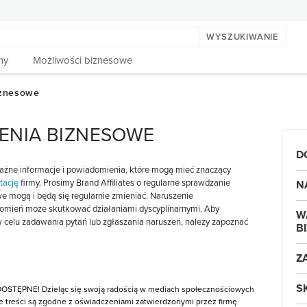
WYSZUKIWANIE
my
Możliwości biznesowe
ENIA BIZNESOWE
D
ażne informacje i powiadomienia, które mogą mieć znaczący
tację
firmy. Prosimy Brand Affiliates o regularne sprawdzanie
N
e mogą i będą się regularnie zmieniać. Naruszenie
omień może skutkować działaniami dyscyplinarnymi. Aby
W
 w celu zadawania pytań lub zgłaszania naruszeń, należy zapoznać
B
Z
S
DOSTĘPNE! Dzieląc się swoją radością w mediach społecznościowych
kie treści są zgodne z oświadczeniami zatwierdzonymi przez firmę