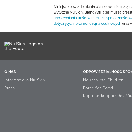
Niniejsze powiadomienia biznesowe nie mają na
wytyczne Nu Skin. Brand Affiliates muszą prz
udostępniania treści w mediach społecznościo
dotyczących rekomendacji produktowych
oraz w
O NAS
ODPOWIEDZIALNOŚĆ SPO
Informacje o Nu Skin
Nourish the Children
Praca
Force for Good
Kup i podaruj posiłek Vi