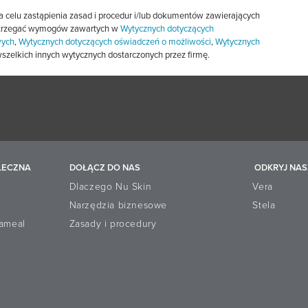
 celu zastąpienia zasad i procedur i/lub dokumentów zawierających
estrzegać wymogów zawartych w
Wytycznych dotyczących
wych
,
Wytycznych dotyczących oświadczeń o możliwości
,
Wytycznych
szelkich innych wytycznych dostarczonych przez firmę.
ŁECZNA
DOŁĄCZ DO NAS
ODKRYJ NAS
Dlaczego Nu Skin
Vera
Narzędzia biznesowe
Stela
tameal
Zasady i procedury