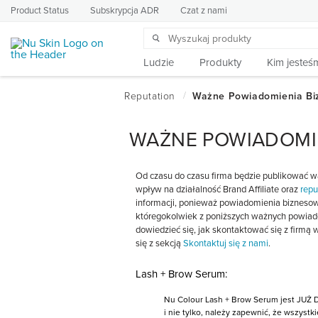
Product Status
Subskrypcja ADR
Czat z nami
Ludzie
Produkty
Kim jesteś
WAŻNE POWIADOMI
Od czasu do czasu firma będzie publikować w
wpływ na działalność Brand Affiliate oraz
repu
informacji, ponieważ powiadomienia biznesow
któregokolwiek z poniższych ważnych powiad
dowiedzieć się, jak skontaktować się z firmą
się z sekcją
Skontaktuj się z nami
.
Lash + Brow Serum:
Nu Colour Lash + Brow Serum jest JUŻ 
i nie tylko, należy zapewnić, że wszyst