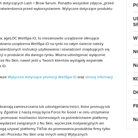
h dotyczących Lash + Brow Serum. Ponadto wszystkie zdjęcia „przed
P
u zatwierdzenia przed wykorzystaniem. Wytyczne dotyczące produktu
U
S
W
, ageLOC WellSpa iO, to niesamowite urządzenie oferujące
ania urządzenia WellSpa iO na rynki na całym świecie należy
twierdzonych instrukcji użytkowania i oświadczeń znajdujących się
N
macji o produkcie dla danego rynku. Można udostępniać wyłącznie
ez Nu Skin, nawet jeśli u Twoich klientów wystąpiły wspaniałe
N
 iO.
nasze
Wytyczne dotyczące promocji WellSpa iO
oraz
stronę informacji
K
D
F
braniają zamieszczania lub udostępniania treści, które promują lub
. Zgodnie z naszą misją bycia Force for Good i w celu utrzymania
mogą promować możliwości biznesowych za pośrednictwem platformy
N
h wydarzeń związanych z Nu Skin, wycieczek motywacyjnych ani
es mogą używać platformy TikTok do promowania produktów firmy tylko
sad i Procedur Nu Skin oraz innych sekcji Wytycznych