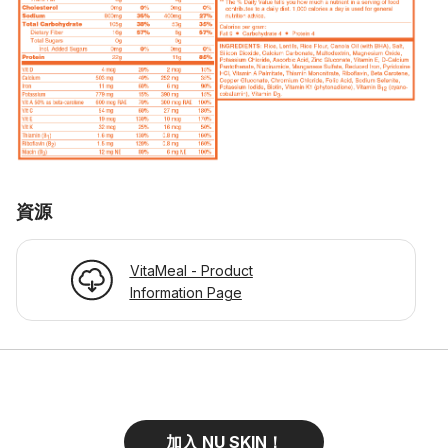
資源
VitaMeal - Product
Information Page
加入 NU SKIN！