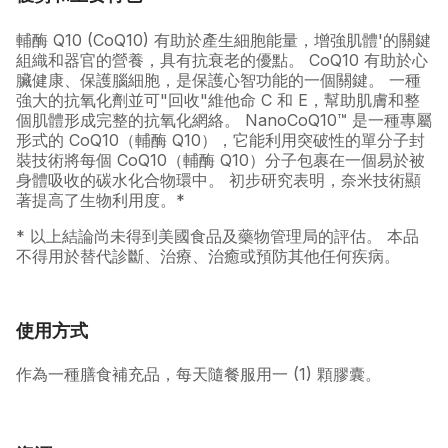
輔酶 Q10 (CoQ10) 有助於產生細胞能量，增強肌體'的關鍵
組織和器官的營養，具有抗衰老的優點。 CoQ10 有助於心
臟健康、保護腦細胞，是保護心智功能的一個關鍵。 一種
強大的抗氧化劑並可"回收"維他命 C 和 E，幫助肌膚和整
個肌體形成完整的抗氧化網絡。 NanoCoQ10™ 是一種專屬
形式的 CoQ10（輔酶 Q10），它能利用突破性的單分子封
裝技術將每個 CoQ10（輔酶 Q10）分子包裹在一個易於被
身體吸收的碳水化合物環中。 初步研究表明，奈米技術顯
著提高了生物利用度。*
* 以上結論尚未得到美國食品及藥物管理局的評估。 本品
不得用於替代診斷、治療、治癒或預防其他任何疾病。
使用方式
作為一種膳食補充品，每天隨餐服用一 (1) 顆膠囊。