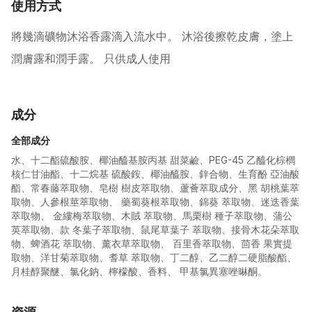
使用方式
將幾滴礦物沐浴香露滴入流水中。 沐浴後擦乾皮膚，塗上
潤膚露和潤手露。 只供成人使用
成分
全部成分
水、十二酯硫酸胺、椰油醯基胺丙基 甜菜鹼、PEG-45 乙醯化棕櫚
核仁甘油酯、十二烷基 硫酸銨、椰油醯胺、鋅合物、生育酚 亞油酸
酯、常春藤萃取物、皂樹 樹皮萃取物、蘆薈萃取成分、黑 胡桃葉萃
取物、人參根莖萃取物、 藥蜀葵根萃取物、錦葵 萃取物、迷迭香葉
萃取物、 金縷梅萃取物、木賊 萃取物、馬栗樹 種子萃取物、蒲公
英萃取物、款 冬葉子萃取物、鼠尾草葉子 萃取物、接骨木花朵萃取
物、蜱酒花 萃取物、薰衣草萃取物、 百里香萃取物、茴香 果實提
取物、洋甘菊萃取物、耆草 萃取物、丁二醇、乙二醇二硬脂酸酯、
月桂醇聚醚、氯化鈉、檸檬酸、香料、 甲基氯異塞唑晽酮。