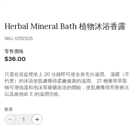
Herbal Mineral Bath 植物沐浴香露
SKU: 02101225
零售價格
$36.00
只需在浴盆裡坐上 20 分鐘即可使全身充分滋潤。 溫暖（不
灼燙）的沐浴使肌膚獲得柔嫩健康的滋潤。 21 種藥草萃取
物可增強溫和泡沫草藥礦泉浴的體驗，使肌膚獲得芳香療法
以及維他命 E 的滋潤功效。
數量