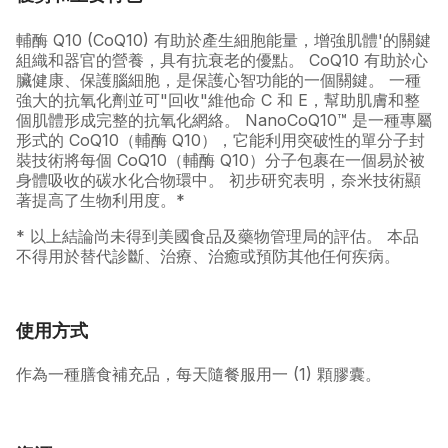
輔酶 Q10 (CoQ10) 有助於產生細胞能量，增強肌體'的關鍵
組織和器官的營養，具有抗衰老的優點。 CoQ10 有助於心
臟健康、保護腦細胞，是保護心智功能的一個關鍵。 一種
強大的抗氧化劑並可"回收"維他命 C 和 E，幫助肌膚和整
個肌體形成完整的抗氧化網絡。 NanoCoQ10™ 是一種專屬
形式的 CoQ10（輔酶 Q10），它能利用突破性的單分子封
裝技術將每個 CoQ10（輔酶 Q10）分子包裹在一個易於被
身體吸收的碳水化合物環中。 初步研究表明，奈米技術顯
著提高了生物利用度。*
* 以上結論尚未得到美國食品及藥物管理局的評估。 本品
不得用於替代診斷、治療、治癒或預防其他任何疾病。
使用方式
作為一種膳食補充品，每天隨餐服用一 (1) 顆膠囊。