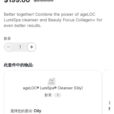
Better together! Combine the power of ageLOC
LumiSpa cleanser and Beauty Focus Collagen+ for
even better results.
數量
此套件中的物品
:
ageLOC® LumiSpa® Cleanser (Oily)
數量
:
1
選
Pe
Oily
選擇您的選項: