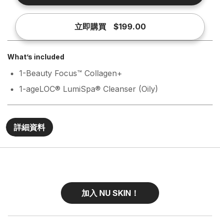
立即購買
$199.00
What’s included
1-Beauty Focus™ Collagen+
1-ageLOC® LumiSpa® Cleanser (Oily)
詳細資料
加入 NU SKIN！