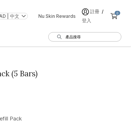
註冊
/
0
AD | 中文
Nu Skin Rewards
登入
ack (5 Bars)
ill Pack