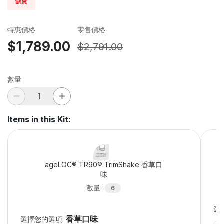
缺貨
特惠價格
零售價格
$1,789.00
$2,791.00
數量
Items in this Kit
:
ageLOC® TR90® TrimShake 香草口
味
數量
:
6
選
香草口味
選擇您的選項: