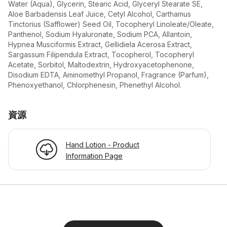
Water (Aqua), Glycerin, Stearic Acid, Glyceryl Stearate SE,
Aloe Barbadensis Leaf Juice, Cetyl Alcohol, Carthamus
Tinctorius (Safflower) Seed Oil, Tocopheryl Linoleate/Oleate,
Panthenol, Sodium Hyaluronate, Sodium PCA, Allantoin,
Hypnea Musciformis Extract, Gellidiela Acerosa Extract,
Sargassum Filipendula Extract, Tocopherol, Tocopheryl
Acetate, Sorbitol, Maltodextrin, Hydroxyacetophenone,
Disodium EDTA, Aminomethyl Propanol, Fragrance (Parfum),
Phenoxyethanol, Chlorphenesin, Phenethyl Alcohol.
資源
Hand Lotion - Product
Information Page