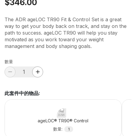
$346.00
The ADR ageLOC TR90 Fit & Control Set is a great
way to get your body back on track, and stay on the
path to success. ageLOC TR90 will help you stay
motivated as you work toward your weight
management and body shaping goals.
數量
此套件中的物品
:
ageLOC® TR90® Control
數量
:
1