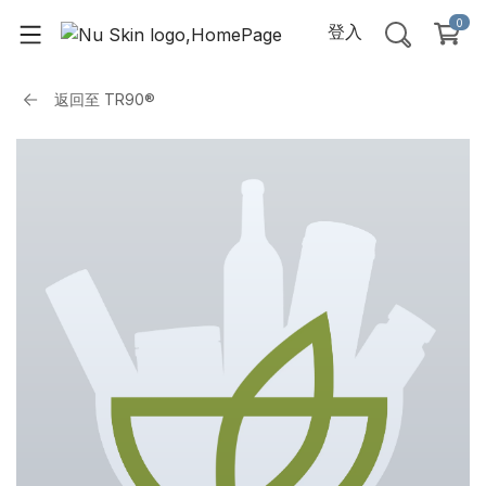
0
登入
返回至
TR90®