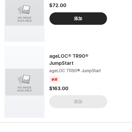
$72.00
添加
ageLOC® TR90®
JumpStart
ageLOC TR90® JumpStart
缺貨
$163.00
添加