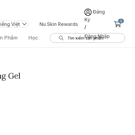
Đăng
Ký
0
iếng Việt
Nu Skin Rewards
/
Đăng Nhập
ản Phẩm
Học
ng Gel