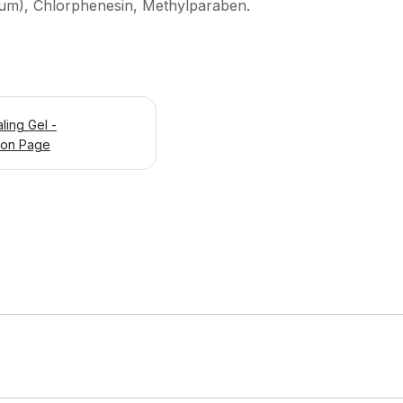
fum), Chlorphenesin, Methylparaben.
ing Gel -
ion Page