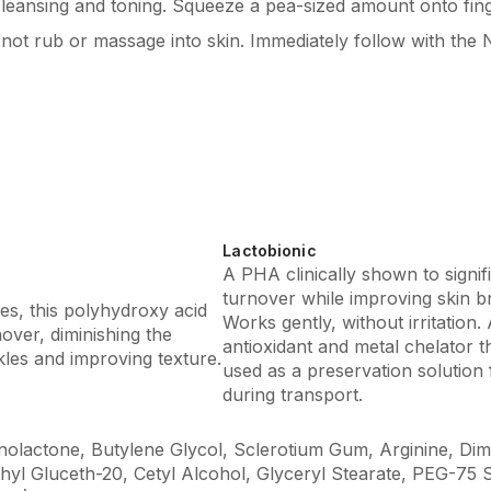
leansing and toning. Squeeze a pea-sized amount onto finger
not rub or massage into skin. Immediately follow with the 
Lactobionic
A PHA clinically shown to signif
turnover while improving skin b
pes, this polyhydroxy acid
Works gently, without irritation.
over, diminishing the
antioxidant and metal chelator tha
les and improving texture.
used as a preservation solution
during transport.
nolactone, Butylene Glycol, Sclerotium Gum, Arginine, Dim
hyl Gluceth-20, Cetyl Alcohol, Glyceryl Stearate, PEG-75 S