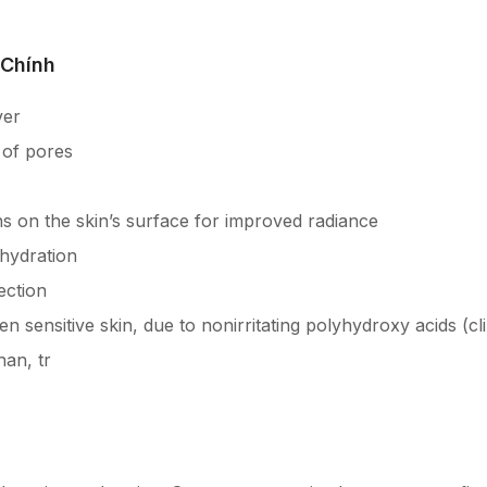
 Chính
ver
of pores
ns on the skin’s surface for improved radiance
 hydration
ection
ven sensitive skin, due to nonirritating polyhydroxy acids (cl
han, tr