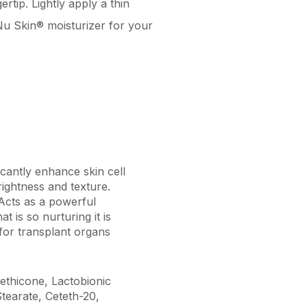
tip. Lightly apply a thin
Nu Skin® moisturizer for your
icantly enhance skin cell
rightness and texture.
 Acts as a powerful
t is so nurturing it is
 for transplant organs
ethicone, Lactobionic
tearate, Ceteth-20,