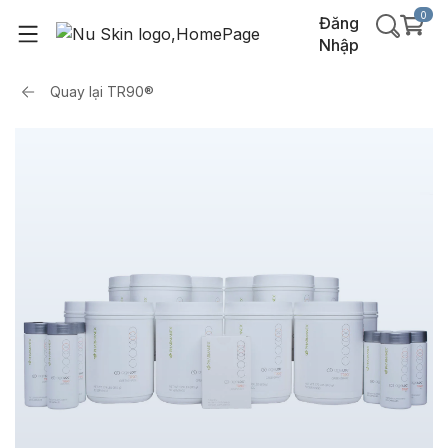
0
Đăng
Nhập
Quay lại
TR90®