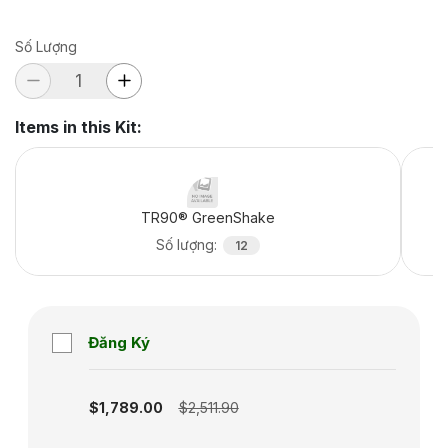
Số Lượng
Items in this Kit
:
TR90® GreenShake
Số lượng
:
12
Đăng Ký
Subscription disabled
$1,789.00
$2,511.90