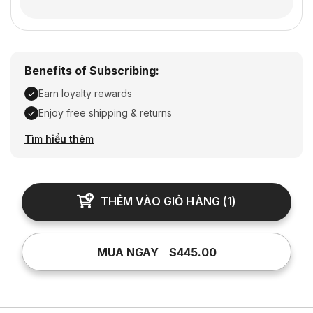
Benefits of Subscribing:
Earn loyalty rewards
Enjoy free shipping & returns
Earn loyalty rewards, Enjoy free shipping & returns
Tìm hiểu thêm
THÊM VÀO GIỎ HÀNG
(
1
)
MUA NGAY
$445.00