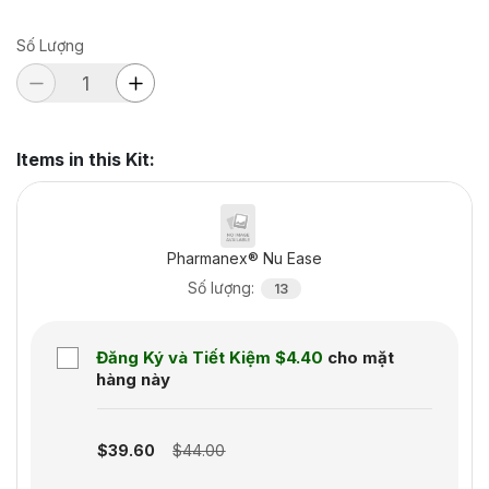
Số Lượng
Items in this Kit
:
Pharmanex® Nu Ease
Số lượng
:
13
Đăng Ký và Tiết Kiệm
$4.40
cho mặt
hàng này
Subscription disabled
$39.60
$44.00