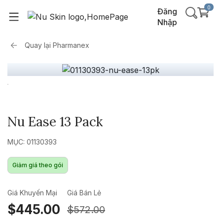
0
Đăng
Nhập
Quay lại
Pharmanex
Nu Ease 13 Pack
MỤC: 01130393
Giảm giá theo gói
Giá Khuyến Mại
Giá Bán Lẻ
$445.00
$572.00