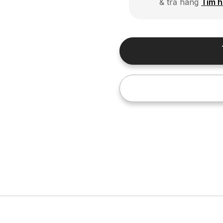
& trả hàng
Tìm h