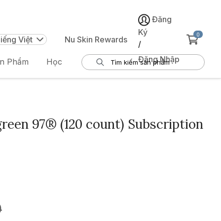
Đăng
Ký
0
iếng Việt
Nu Skin Rewards
/
Đăng Nhập
ản Phẩm
Học
een 97® (120 count) Subscription
0