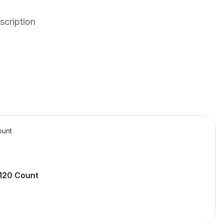
cription
ount
120 Count