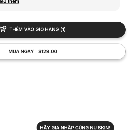
iểu thêm
THÊM VÀO GIỎ HÀNG
(
1
)
MUA NGAY
$129.00
HÃY GIA NHẬP CÙNG NU SKIN!