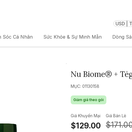
USD | T
 Sóc Cá Nhân
Sức Khỏe & Sự Minh Mẫn
Dòng S
Nu Biome® + Tēgr
MỤC: 01130158
Giảm giá theo gói
Giá Khuyến Mại
Giá Bán Lẻ
$171.0
$129.00