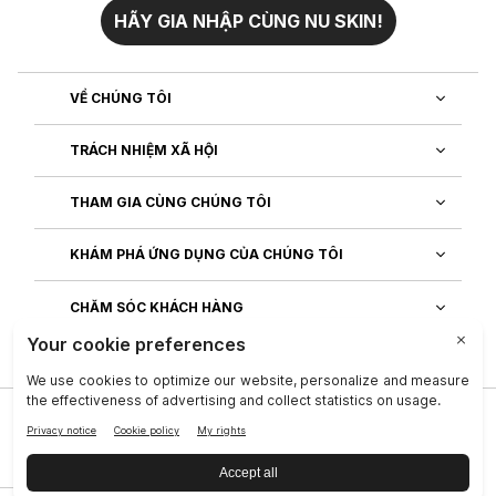
HÃY GIA NHẬP CÙNG NU SKIN!
VỀ CHÚNG TÔI
TRÁCH NHIỆM XÃ HỘI
THAM GIA CÙNG CHÚNG TÔI
KHÁM PHÁ ỨNG DỤNG CỦA CHÚNG TÔI
CHĂM SÓC KHÁCH HÀNG
Công ty
|
Legal Center
|
Terms of Use
|
Thông tin liên lạc
|
Quy Định T.T Cá Nhân
|
Quyền của chủ thể dữ liệu
|