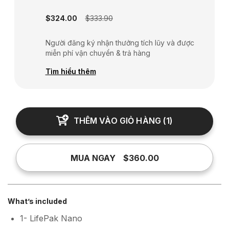
Subscription disabled
$324.00
$333.90
Người đăng ký nhận thưởng tích lũy và được
miễn phí vận chuyển & trả hàng
Tìm hiểu thêm
THÊM VÀO GIỎ HÀNG
(
1
)
MUA NGAY
$360.00
What’s included
1- LifePak Nano