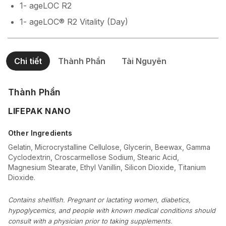
1- ageLOC R2
1- ageLOC® R2 Vitality (Day)
Chi tiết
Thành Phần
Tài Nguyên
Thành Phần
LIFEPAK NANO
Other Ingredients
Gelatin, Microcrystalline Cellulose, Glycerin, Beewax, Gamma
Cyclodextrin, Croscarmellose Sodium, Stearic Acid,
Magnesium Stearate, Ethyl Vanillin, Silicon Dioxide, Titanium
Dioxide.
Contains shellfish. Pregnant or lactating women, diabetics,
hypoglycemics, and people with known medical conditions should
consult with a physician prior to taking supplements.