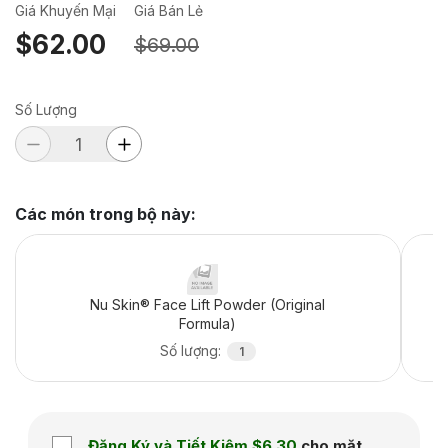
Giá Khuyến Mại
Giá Bán Lẻ
$62.00
$69.00
Số Lượng
Các món trong bộ này
:
Nu Skin® Face Lift Powder (Original
Formula)
Số lượng
:
1
Đăng Ký và Tiết Kiệm
$6.30
cho mặt