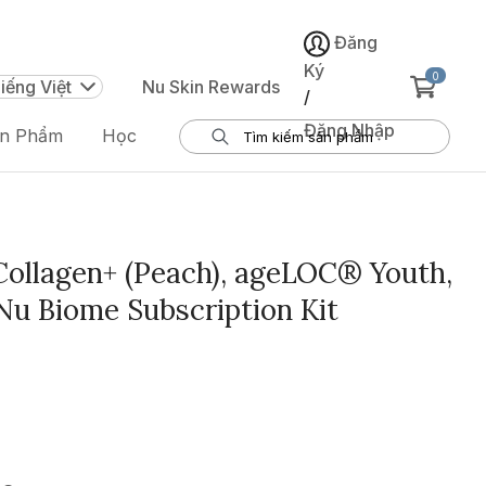
Đăng
Ký
0
iếng Việt
Nu Skin Rewards
/
Đăng Nhập
ản Phẩm
Học
ollagen+ (Peach), ageLOC® Youth,
u Biome Subscription Kit