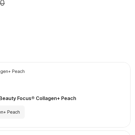
00
agen+ Peach
Beauty Focus® Collagen+ Peach
en+ Peach