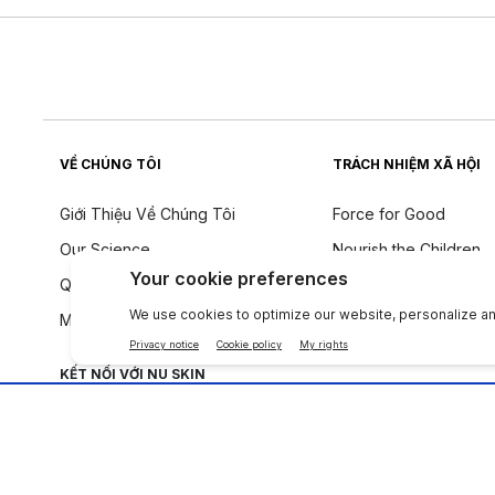
VỀ CHÚNG TÔI
TRÁCH NHIỆM XÃ HỘI
Giới Thiệu Về Chúng Tôi
Force for Good
Our Science
Nourish the Children
Quy tắc ứng xử
Tính Bền Vững
Một tiếng nói toàn cầu
Triết Lý Về Thành Phầ
KẾT NỐI VỚI NU SKIN
Công ty
|
Legal Center
|
Terms of Use
|
Thông tin liên lạc
|
Quy Định T.T Cá Nh