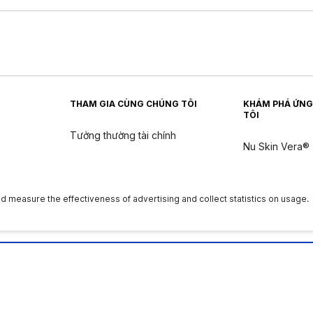
THAM GIA CÙNG CHÚNG TÔI
KHÁM PHÁ ỨNG
TÔI
Tưởng thường tài chính
Nu Skin Vera®
Nu Skin Stela
n
ân
|
Quyền của chủ thể dữ liệu
|