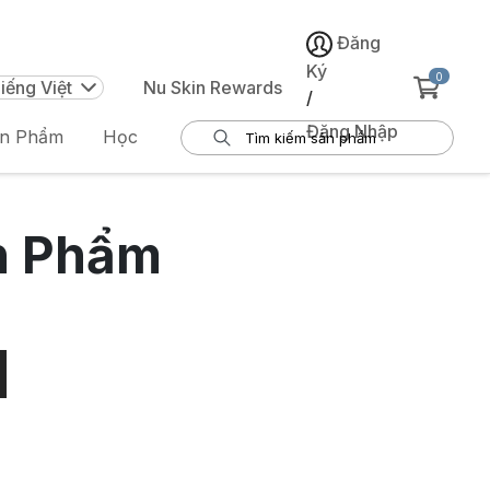
Đăng
Ký
0
iếng Việt
Nu Skin Rewards
/
Đăng Nhập
ản Phẩm
Học
n Phẩm