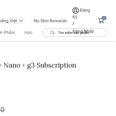
Đăng
Ký
0
iếng Việt
Nu Skin Rewards
/
Đăng Nhập
ản Phẩm
Học
 Nano + g3 Subscription
00