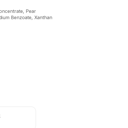
Concentrate, Pear
Sodium Benzoate, Xanthan
t