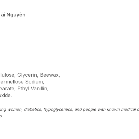
Tài Nguyên
llulose, Glycerin, Beewax,
armellose Sodium,
rate, Ethyl Vanillin,
oxide.
tating women, diabetics, hypoglycemics, and people with known medical c
s.