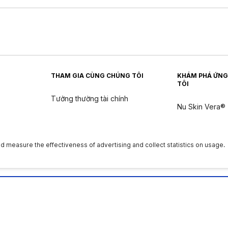
THAM GIA CÙNG CHÚNG TÔI
KHÁM PHÁ ỨNG
TÔI
Tưởng thường tài chính
Nu Skin Vera®
Nu Skin Stela
n
ân
|
Quyền của chủ thể dữ liệu
|