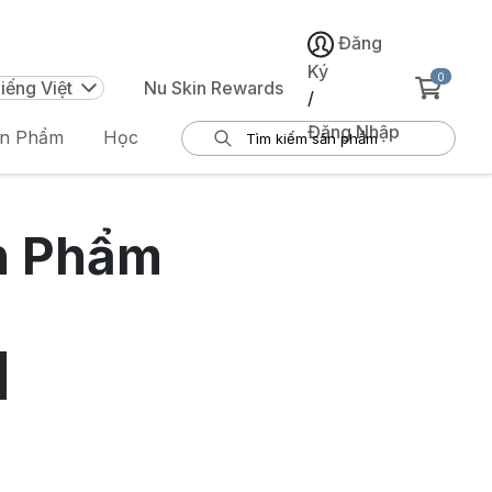
Đăng
Ký
0
iếng Việt
Nu Skin Rewards
/
Đăng Nhập
ản Phẩm
Học
n Phẩm