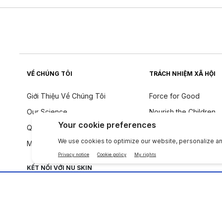
VỀ CHÚNG TÔI
TRÁCH NHIỆM XÃ HỘI
Giới Thiệu Về Chúng Tôi
Force for Good
Our Science
Nourish the Children
Quy tắc ứng xử
Tính Bền Vững
Một tiếng nói toàn cầu
Triết Lý Về Thành Phầ
KẾT NỐI VỚI NU SKIN
Công ty
|
Legal Center
|
Terms of Use
|
Thông tin liên lạc
|
Quy Định T.T Cá Nh